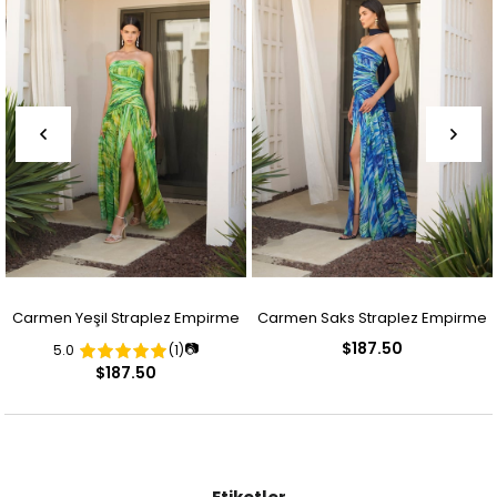
Carmen Yeşil Straplez Empirme
Carmen Saks Straplez Empirme
$187.50
📷
5.0
(1)
Desenli Abiye Elbise
Desenli Abiye Elbise
$187.50