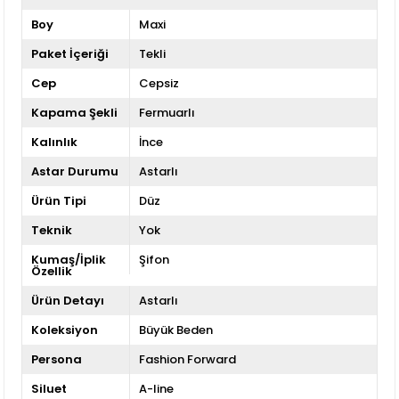
Boy
Maxi
Paket İçeriği
Tekli
Cep
Cepsiz
Kapama Şekli
Fermuarlı
Kalınlık
İnce
Astar Durumu
Astarlı
Ürün Tipi
Düz
Teknik
Yok
Kumaş/İplik
Şifon
Özellik
Ürün Detayı
Astarlı
Koleksiyon
Büyük Beden
Persona
Fashion Forward
Siluet
A-line