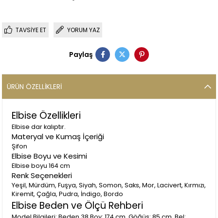
TAVSIYE ET
YORUM YAZ
Paylaş
ÜRÜN ÖZELLIKLERI
Elbise Özellikleri
Elbise dar kalıptır.
Materyal ve Kumaş İçeriği
Şifon
Elbise Boyu ve Kesimi
Elbise boyu 164 cm
Renk Seçenekleri
Yeşil, Mürdüm, Fuşya, Siyah, Somon, Saks, Mor, Lacivert, Kırmızı,
Kiremit, Çağla, Pudra, İndigo, Bordo
Elbise Beden ve Ölçü Rehberi
Model Bilgileri: Beden 38 Boy: 174 cm, Göğüs: 85 cm, Bel: