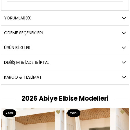
YORUMLAR
(0)
ÖDEME SEÇENEKLERI
ÜRÜN BILGILERI
DEĞIŞIM & İADE & İPTAL
KARGO & TESLIMAT
2026 Abiye Elbise Modelleri
Yeni
Yeni
Ürün
Ürün