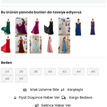
Bu ürünün yanında bunları da tavsiye ediyoruz.
Beden
34
36
38
40
42
44
46
48
50
İstek Listeme Ekle
Karşılaştır
Fiyat Düşünce Haber Ver
Kargo Bedava
Gelince Haber Ver