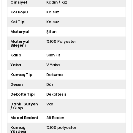
Cinsiyet
Kadın / Kız
Kol Boyu
Kolsuz
Kol Tipi
Kolsuz
Materyal
Şifon
Materyal
%100 Polyester
Bileşeni
Kalıp
Slim Fit
Yaka
V Yaka
Kumaş Tipi
Dokuma
Desen
Düz
Dekolte Tipi
Dekoltesiz
Dahili Sütyen
Var
/ Glop
Model Bedeni
38 Beden
Kumaş
%100 polyester
Yüzdesi