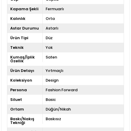
Kapama Şekli
Fermuarlı
Kalınlık
Orta
Astar Durumu
Astarlı
Ürün Tipi
Düz
Teknik
Yok
Kumaş/İplik
Saten
Özellik
Ürün Detayı
Yırtmaçlı
Koleksiyon
Design
Persona
Fashion Forward
Siluet
Basic
Ortam
Düğün/Nikah
Baskı/Nakış
Baskısız
Tekniği