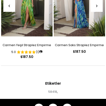
Carmen Yeşil Straplez Empirme
Carmen Saks Straplez Empirme
$187.50
📷
5.0
(1)
Desenli Abiye Elbise
Desenli Abiye Elbise
$187.50
Etiketler
58418
,