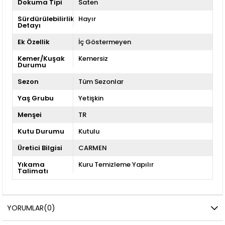
Dokuma Tipi
Saten
Sürdürülebilirlik
Hayır
Detayı
Ek Özellik
İç Göstermeyen
Kemer/Kuşak
Kemersiz
Durumu
Sezon
Tüm Sezonlar
Yaş Grubu
Yetişkin
Menşei
TR
Kutu Durumu
Kutulu
Üretici Bilgisi
CARMEN
Yıkama
Kuru Temizleme Yapılır
Talimatı
YORUMLAR
(0)