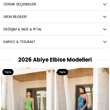
ÖDEME SEÇENEKLERI
ÜRÜN BILGILERI
DEĞIŞIM & İADE & İPTAL
KARGO & TESLIMAT
2026 Abiye Elbise Modelleri
Yeni
Yeni
Ürün
Ürün