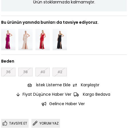
Ürün stoklarımızda kalmamıştır.
Bu ürünün yanında bunları da tavsiye ediyoruz.
Beden
36
38
40
42
İstek Listeme Ekle
Karşılaştır
Fiyat Düşünce Haber Ver
Kargo Bedava
Gelince Haber Ver
TAVSIYE ET
YORUM YAZ