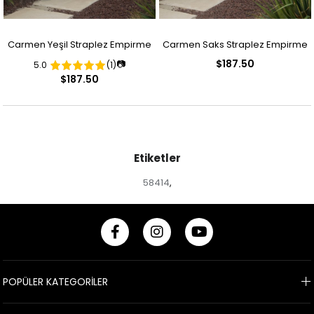
Carmen Yeşil Straplez Empirme
Carmen Saks Straplez Empirme
$187.50
📷
5.0
(1)
Desenli Abiye Elbise
Desenli Abiye Elbise
$187.50
Etiketler
58414
,
POPÜLER KATEGORİLER