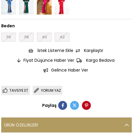
Beden
36
38
40
42
İstek Listeme Ekle
Karşılaştır
Fiyat Düşünce Haber Ver
Kargo Bedava
Gelince Haber Ver
TAVSIYE ET
YORUM YAZ
Paylaş
ÜRÜN ÖZELLIKLERI