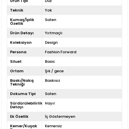
Ürün Tipi
Düz
Teknik
Yok
Kumaş/İplik
Saten
Özellik
Ürün Detayı
Yırtmaçlı
Koleksiyon
Design
Persona
Fashion Forward
Siluet
Basic
Ortam
Şık / gece
Baskı/Nakış
Baskısız
Tekniği
Dokuma Tipi
Saten
Sürdürülebilirlik
Hayır
Detayı
Ek Özellik
İç Göstermeyen
Kemer/Kuşak
Kemersiz