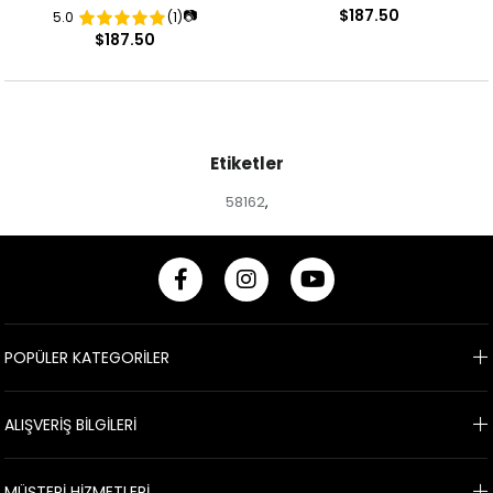
$187.50
📷
5.0
(1)
Desenli Abiye Elbise
Desenli Abiye Elbise
$187.50
Etiketler
58162
,
POPÜLER KATEGORİLER
ALIŞVERİŞ BİLGİLERİ
MÜŞTERİ HİZMETLERİ