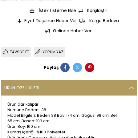
İstek Listeme Ekle
Karşılaştır
Fiyat Düşünce Haber Ver
Kargo Bedava
Gelince Haber Ver
TAVSIYE ET
YORUM YAZ
Paylaş
ÜRÜN ÖZELLIKLERI
Ürün dar kalıptır.
Numune Bedeni: 38
Model Bilgileri: Beden 38 Boy: 174 cm, Göğüs: 98 cm, Bel:
65 cm, Basen: 103 cm
Ürün Boy: 160 cm
Kumaş İçeriği: %100 Polyester
Ürünümüz Carmen etiketi ile gönderilecektir.