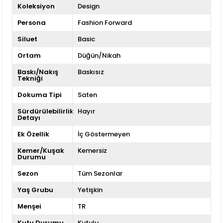
Koleksiyon
Design
Persona
Fashion Forward
Siluet
Basic
Ortam
Düğün/Nikah
Baskı/Nakış
Baskısız
Tekniği
Dokuma Tipi
Saten
Sürdürülebilirlik
Hayır
Detayı
Ek Özellik
İç Göstermeyen
Kemer/Kuşak
Kemersiz
Durumu
Sezon
Tüm Sezonlar
Yaş Grubu
Yetişkin
Menşei
TR
Kutu Durumu
Kutulu