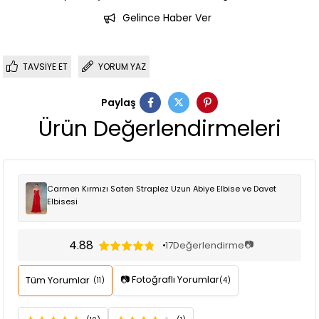
Gelince Haber Ver
TAVSIYE ET
YORUM YAZ
Paylaş
Ürün Değerlendirmeleri
Carmen Kırmızı Saten Straplez Uzun Abiye Elbise ve Davet
Elbisesi
4.88
📷
17
Değerlendirme
📷 Fotoğraflı Yorumlar
Tüm Yorumlar
(11)
(4)