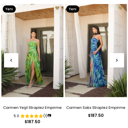
Yeni
Yeni
Ürün
Ürün
Carmen Yeşil Straplez Empirme
Carmen Saks Straplez Empirme
$187.50
📷
5.0
(1)
Desenli Abiye Elbise
Desenli Abiye Elbise
$187.50