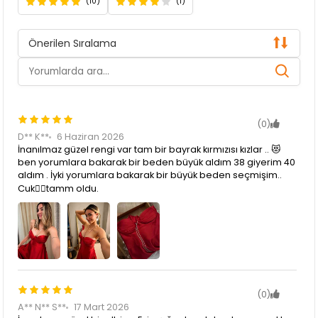
(10)
(1)
Önerilen Sıralama
(0)
D** K**
6 Haziran 2026
İnanılmaz güzel rengi var tam bir bayrak kırmızısı kızlar .. 😻
ben yorumlara bakarak bir beden büyük aldım 38 giyerim 40
aldım . İyki yorumlara bakarak bir büyük beden seçmişim..
Cuk👌🏻tamm oldu.
(0)
A** N** S**
17 Mart 2026