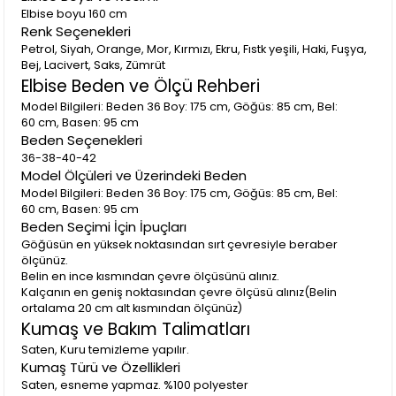
Elbise boyu 160 cm
Renk Seçenekleri
Petrol, Siyah, Orange, Mor, Kırmızı, Ekru, Fıstk yeşili, Haki, Fuşya,
(0)
Bej, Lacivert, Saks, Zümrüt
hülya ö.
01 Eylül 2025
Elbise Beden ve Ölçü Rehberi
Normalde bedenim 34 ama 36 beden aldım cuk diye oturdu
Model Bilgileri: Beden 36 Boy: 175 cm, Göğüs: 85 cm, Bel:
göğüs kalıpları çok geniş değil 80 giyiyorum tam oldu hafif
60 cm, Basen: 95 cm
dekolteli bile durdu diyebilirim kumaşı da çok kaliteli çok ince
Beden Seçenekleri
bir kumaşı yok gayet başarılı teşekkürler boyum 1.60 kg 50
36-38-40-42
uzun oldu elbise boyu mecbur kestirmek lazım.
Model Ölçüleri ve Üzerindeki Beden
Model Bilgileri: Beden 36 Boy: 175 cm, Göğüs: 85 cm, Bel:
60 cm, Basen: 95 cm
Beden Seçimi İçin İpuçları
Göğüsün en yüksek noktasından sırt çevresiyle beraber
ölçünüz.
Belin en ince kısmından çevre ölçüsünü alınız.
(0)
Kalçanın en geniş noktasından çevre ölçüsü alınız(Belin
A** B**
27 Ağustos 2025
ortalama 20 cm alt kısmından ölçünüz)
1 beden büyük aldım arkası anca kapandı çok hafif bi bol
Kumaş ve Bakım Talimatları
oldu gibi ama kendi bedenim de kapanmazmış. Asil kaliteli
Saten, Kuru temizleme yapılır.
bir elbise
Kumaş Türü ve Özellikleri
Saten, esneme yapmaz. %100 polyester