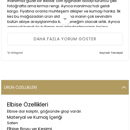
İnanılmaz güzel bir elbise. Evin ışığından dolayı turuncu çıktı
fotoğrafta ama kırmızı rengi. Ayrıca inanılmaz hızlı geldi
kargo. Fiyatına oranla muhteşem dikişler ve kumaşı harika. İlk
kez bu mağazadan ürün aldım ama inanın çok sevindim
bütün abiye arayışlarımda ilk seçeneğim olacak artık. Ayrıca
emniyet bandı ile kullanıp geri gönderilmesinin önüne
geçmişler harika bence, çünkü kullanıp iade ettiklerini biz
giymek zorunda kalmıyoruz. Ben beden olarak olacak mı
DAHA FAZLA YORUM GÖSTER
diye çıkarmadan denedim sadece ama muhteşem. 1 beden
büyük almanızı öneririm sadece. Her şey için çok teşekkürler.
🚀 YGDigital
Kaynak: Trendyol
ÜRÜN ÖZELLIKLERI
(0)
**** ****
14 Eylül 2025
Elbisemle aşk yaşadım❤️ hızlı kargo ürün kalitesi mükemmel
Elbise Özellikleri
teşekkür ederim🙏🏻
Elbise dar kalıptır, göğsünde glop vardır.
Materyal ve Kumaş İçeriği
Saten
Elbise Boyu ve Kesimi