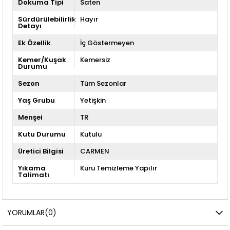
Dokuma Tipi
Saten
Sürdürülebilirlik
Hayır
Detayı
Ek Özellik
İç Göstermeyen
Kemer/Kuşak
Kemersiz
Durumu
Sezon
Tüm Sezonlar
Yaş Grubu
Yetişkin
Menşei
TR
Kutu Durumu
Kutulu
Üretici Bilgisi
CARMEN
Yıkama
Kuru Temizleme Yapılır
Talimatı
YORUMLAR
(0)