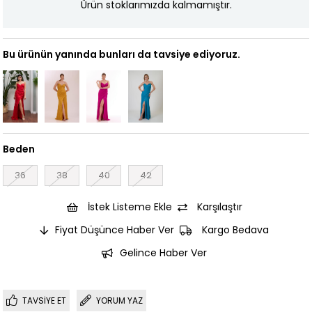
Ürün stoklarımızda kalmamıştır.
Bu ürünün yanında bunları da tavsiye ediyoruz.
Beden
36
38
40
42
İstek Listeme Ekle
Karşılaştır
Fiyat Düşünce Haber Ver
Kargo Bedava
Gelince Haber Ver
TAVSIYE ET
YORUM YAZ