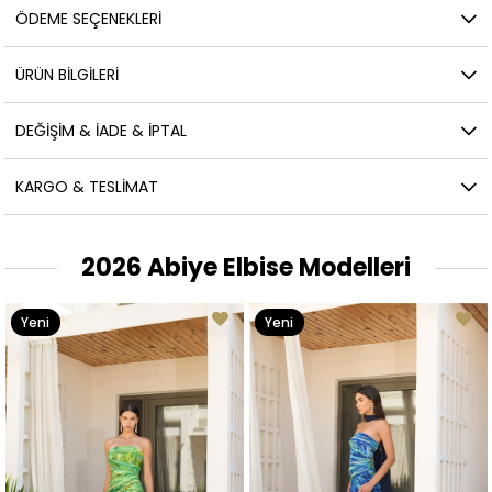
ÖDEME SEÇENEKLERI
ÜRÜN BILGILERI
DEĞIŞIM & İADE & İPTAL
KARGO & TESLIMAT
2026 Abiye Elbise Modelleri
Yeni
Yeni
Ürün
Ürün