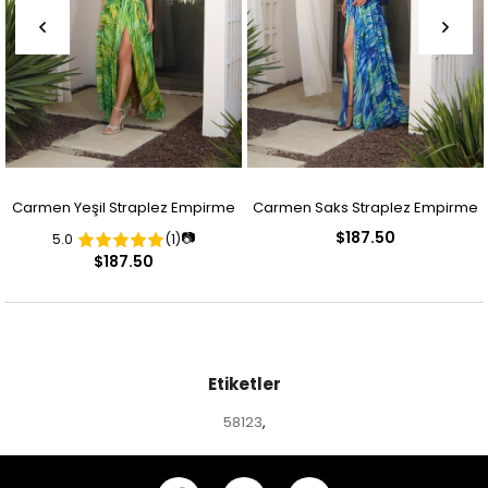
Carmen Yeşil Straplez Empirme
Carmen Saks Straplez Empirme
$187.50
📷
5.0
(1)
Desenli Abiye Elbise
Desenli Abiye Elbise
$187.50
Etiketler
58123
,