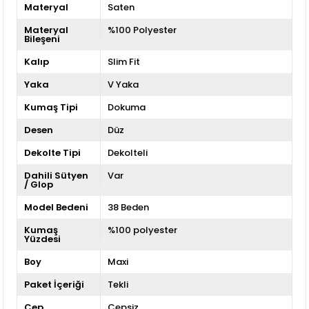
Materyal
Saten
Materyal
%100 Polyester
Bileşeni
Kalıp
Slim Fit
Yaka
V Yaka
Kumaş Tipi
Dokuma
Desen
Düz
Dekolte Tipi
Dekolteli
Dahili Sütyen
Var
/ Glop
Model Bedeni
38 Beden
Kumaş
%100 polyester
Yüzdesi
Boy
Maxi
Paket İçeriği
Tekli
Cep
Cepsiz