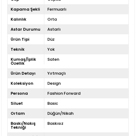
Kapama Şekli
Fermuarlı
Kalınlık
Orta
Astar Durumu
Astarlı
Ürün Tipi
Düz
Teknik
Yok
Kumaş/İplik
Saten
Özellik
Ürün Detayı
Yırtmaçlı
Koleksiyon
Design
Persona
Fashion Forward
Siluet
Basic
Ortam
Düğün/Nikah
Baskı/Nakış
Baskısız
Tekniği