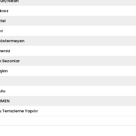
ün/Nikah
kısız
tel
ır
Göstermeyen
ersiz
 Sezonlar
şkin
ulu
RMEN
u Temizleme Yapılır