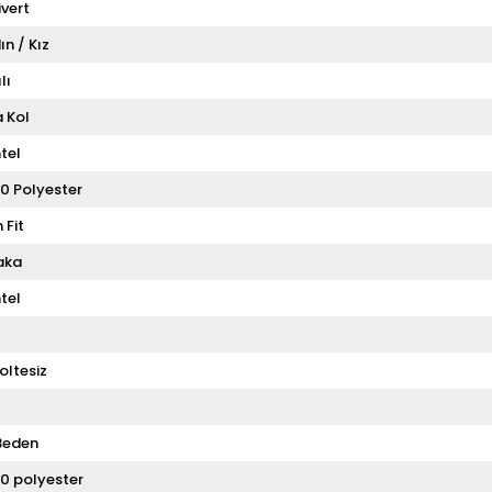
ivert
ın / Kız
lı
a Kol
tel
0 Polyester
 Fit
aka
tel
oltesiz
Beden
0 polyester