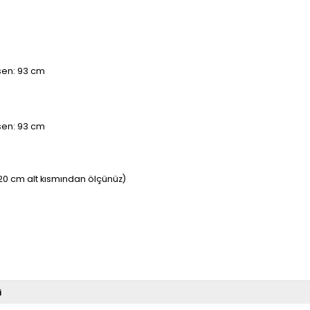
asen: 93 cm
asen: 93 cm
20 cm alt kısmından ölçünüz)
i