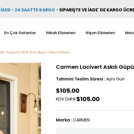
İADE - 24 SAATTE KARGO
-
SİPARİŞTE VE İADE' DE KARGO ÜCR
En Çok Satanlar
Nikah Elbiseleri
Nişan Elbiseleri
Mezu
ılı Güpürlü Midi Boy Nişan Abiye Elbise
Carmen Lacivert Askılı Güpür
Tahmini Teslim Süresi
:
Aynı Gün
$105.00
$105.00
KDV Dahil
Marka
:
CARMEN