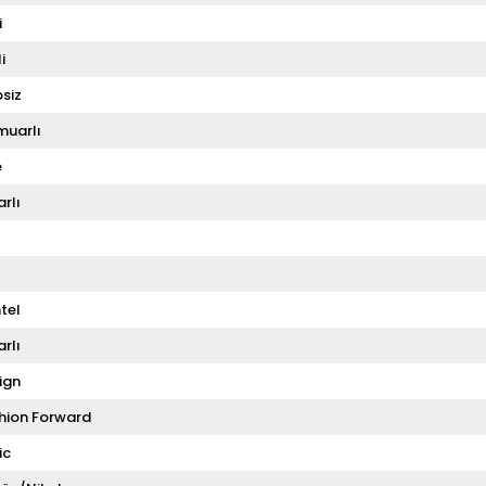
i
i
siz
muarlı
e
rlı
tel
rlı
ign
hion Forward
ic