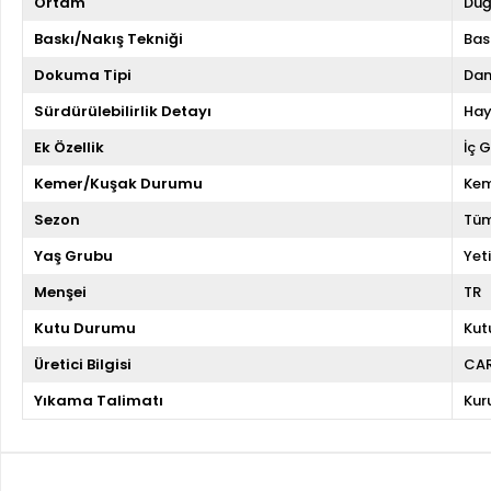
Ortam
Düğ
Baskı/Nakış Tekniği
Bas
Dokuma Tipi
Dan
Sürdürülebilirlik Detayı
Hay
Ek Özellik
İç 
Kemer/Kuşak Durumu
Kem
Sezon
Tüm
Yaş Grubu
Yeti
Menşei
TR
Kutu Durumu
Kut
Üretici Bilgisi
CA
Yıkama Talimatı
Kur