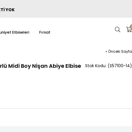
ETİ YOK
niyet Elbiseleri
Fırsat
« Önceki Sayfa
lü Midi Boy Nişan Abiye Elbise
(S57100-14)