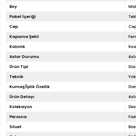
Boy
Mid
Paket İçeriği
Tekl
Cep
Cep
Kapama Şekli
Fer
Kalınlık
İnc
Astar Durumu
Asta
Ürün Tipi
Düz
Teknik
Yok
Kumaş/İplik Özellik
Dan
Ürün Detayı
Asta
Koleksiyon
Des
Persona
Fas
Siluet
Bas