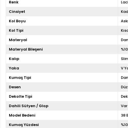
Renk
Lac
Cinsiyet
Kad
Kol Boyu
Askı
Kol Tipi
Kıs
Materyal
Dan
Materyal Bileşeni
%10
Kalıp
Slim
Yaka
V Y
Kumaş Tipi
Dan
Desen
Düz
Dekolte Tipi
Dek
Dahili Sütyen / Glop
Var
Model Bedeni
38 
Kumaş Yüzdesi
%10