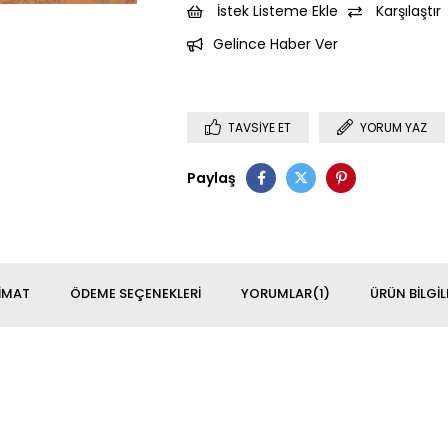
İstek Listeme Ekle
Karşılaştır
Gelince Haber Ver
TAVSIYE ET
YORUM YAZ
Paylaş
IMAT
ÖDEME SEÇENEKLERI
YORUMLAR
(1)
ÜRÜN BILGIL