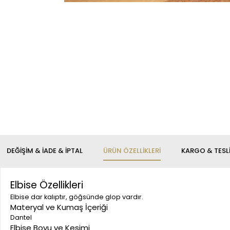
DEĞIŞIM & İADE & İPTAL
ÜRÜN ÖZELLIKLERI
KARGO & TESL
Elbise Özellikleri
Elbise dar kalıptır, göğsünde glop vardır.
Materyal ve Kumaş İçeriği
Dantel
Elbise Boyu ve Kesimi