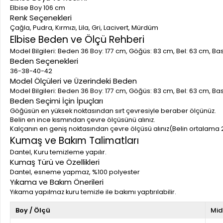
Elbise Boy 106 cm
Renk Seçenekleri
Çağla, Pudra, Kırmızı, Lila, Gri, Lacivert, Mürdüm
Elbise Beden ve Ölçü Rehberi
Model Bilgileri: Beden 36 Boy: 177 cm, Göğüs: 83 cm, Bel: 63 cm, B
Beden Seçenekleri
36-38-40-42
Model Ölçüleri ve Üzerindeki Beden
Model Bilgileri: Beden 36 Boy: 177 cm, Göğüs: 83 cm, Bel: 63 cm, B
Beden Seçimi İçin İpuçları
Göğüsün en yüksek noktasından sırt çevresiyle beraber ölçünüz.
Belin en ince kısmından çevre ölçüsünü alınız.
Kalçanın en geniş noktasından çevre ölçüsü alınız(Belin ortalama 
Kumaş ve Bakım Talimatları
Dantel, Kuru temizleme yapılır.
Kumaş Türü ve Özellikleri
Dantel, esneme yapmaz, %100 polyester
Yıkama ve Bakım Önerileri
Yıkama yapılmaz kuru temizle ile bakımı yaptırılabilir.
Boy / Ölçü
Mid