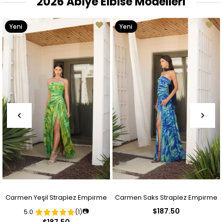
2026 Abiye Elbise Modelleri
Yeni
Yeni
Ürün
Ürün
Carmen Yeşil Straplez Empirme
Carmen Saks Straplez Empirme
$187.50
📷
5.0
(1)
Desenli Abiye Elbise
Desenli Abiye Elbise
$187.50