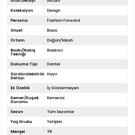
Ürün Detayı
Astarlı
Koleksiyon
Design
Persona
Fashion Forward
Siluet
Basic
Ortam
Düğün/Nikah
Baskı/Nakış
Baskısız
Tekniği
Dokuma Tipi
Dantel
Sürdürülebilirlik
Hayır
Detayı
Ek Özellik
İç Göstermeyen
Kemer/Kuşak
Kemersiz
Durumu
Sezon
Tüm Sezonlar
Yaş Grubu
Yetişkin
Menşei
TR