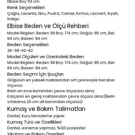
Elbise Boy 113 cm
Renk Seçenekleri
Çağla, Lavanta, Ekru, Pudra, Camel, Kırmızı, Lacivert, Siyah,
İndigo
Elbise Beden ve Ölçü Rehberi
Model Bilgileri: Beden 38 Boy: 174 cm, Göğüs: 85 cm, Bel:
64 cm, Basen: 94 cm
Beden Seçenekleri
36-38-40-42
Model Ölçüleri ve Üzerindeki Beden
Model Bilgileri: Beden 38 Boy: 174 cm, Göğüs: 85 cm, Bel:
64 cm, Basen: 94 cm
Beden Seçimi İçin İpuçları
Göğüsün en yüksek noktasından sırt çevresiyle beraber
ölçünüz.
Belin en ince kısmından çevre ölçüsünü alınız.
Kalçanın en geniş noktasından çevre ölçüsü alınız(Belin
ortalama 20 cm alt kısmından ölçünüz)
Kumaş ve Bakım Talimatları
Dantel, Kuru temizleme yapılır.
Kumaş Türü ve Özellikleri
Dantel, esneme yapmaz, %100 polyester
Yıkama ve Bakım Önerileri