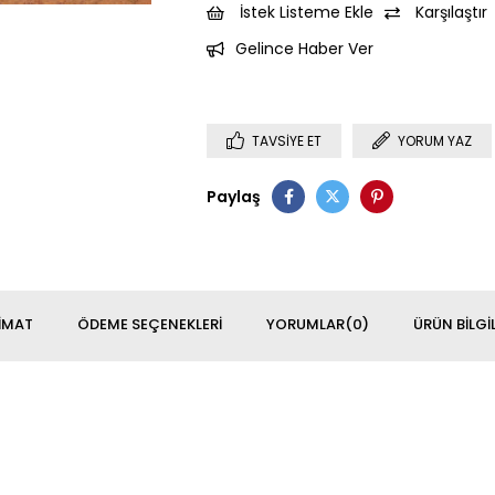
İstek Listeme Ekle
Karşılaştır
Gelince Haber Ver
TAVSIYE ET
YORUM YAZ
Paylaş
IMAT
ÖDEME SEÇENEKLERI
YORUMLAR
(0)
ÜRÜN BILGIL