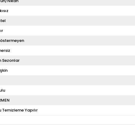
ün/Nikah
kısız
tel
ır
Göstermeyen
ersiz
 Sezonlar
şkin
ulu
RMEN
u Temizleme Yapılır