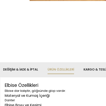
DEĞIŞIM & İADE & İPTAL
ÜRÜN ÖZELLIKLERI
KARGO & TESL
Elbise Özellikleri
Elbise dar kalıptır, göğsünde glop vardır.
Materyal ve Kumaş İçeriği
Dantel
Elbise Boyu ve Kesimi