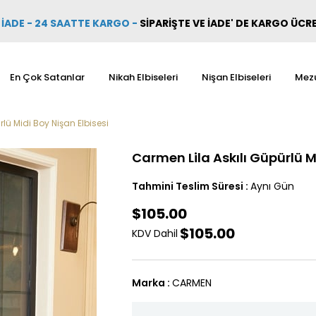
İADE - 24 SAATTE KARGO
-
SİPARİŞTE VE İADE' DE KARGO ÜCR
En Çok Satanlar
Nikah Elbiseleri
Nişan Elbiseleri
Mezu
lü Midi Boy Nişan Elbisesi
Carmen Lila Askılı Güpürlü M
Tahmini Teslim Süresi
:
Aynı Gün
$105.00
$105.00
KDV Dahil
Marka
:
CARMEN