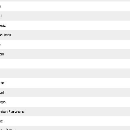
i
i
siz
muarlı
e
rlı
tel
rlı
ign
hion Forward
ic