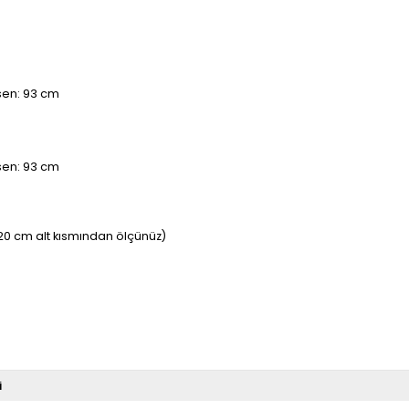
asen: 93 cm
asen: 93 cm
20 cm alt kısmından ölçünüz)
i