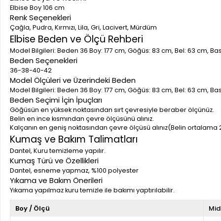
Elbise Boy 106 cm
Renk Seçenekleri
Çağla, Pudra, Kırmızı, Lila, Gri, Lacivert, Mürdüm
Elbise Beden ve Ölçü Rehberi
Model Bilgileri: Beden 36 Boy: 177 cm, Göğüs: 83 cm, Bel: 63 cm, B
Beden Seçenekleri
36-38-40-42
Model Ölçüleri ve Üzerindeki Beden
Model Bilgileri: Beden 36 Boy: 177 cm, Göğüs: 83 cm, Bel: 63 cm, B
Beden Seçimi İçin İpuçları
Göğüsün en yüksek noktasından sırt çevresiyle beraber ölçünüz.
Belin en ince kısmından çevre ölçüsünü alınız.
Kalçanın en geniş noktasından çevre ölçüsü alınız(Belin ortalama 
Kumaş ve Bakım Talimatları
Dantel, Kuru temizleme yapılır.
Kumaş Türü ve Özellikleri
Dantel, esneme yapmaz, %100 polyester
Yıkama ve Bakım Önerileri
Yıkama yapılmaz kuru temizle ile bakımı yaptırılabilir.
Boy / Ölçü
Mid