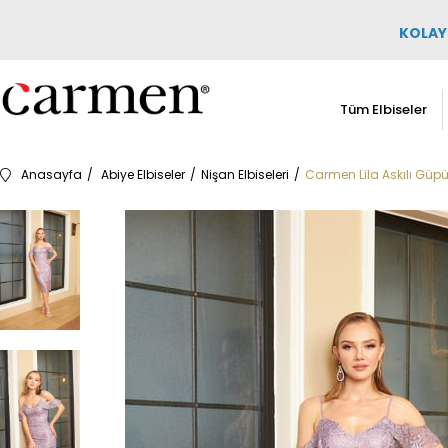
KOLAY 
Tüm Elbiseler
Anasayfa
Abiye Elbiseler
Nişan Elbiseleri
Carmen Lila Askılı Güpür