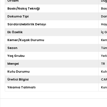
Ortam
Düğ
Baskı/Nakış Tekniği
Bas
Dokuma Tipi
Dan
Sürdürülebilirlik Detayı
Hay
Ek Özellik
İç 
Kemer/Kuşak Durumu
Kem
Sezon
Tüm
Yaş Grubu
Yeti
Menşei
TR
Kutu Durumu
Kut
Üretici Bilgisi
CA
Yıkama Talimatı
Kur