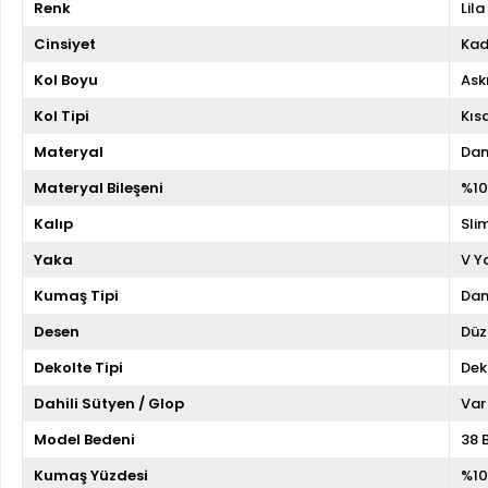
Renk
Lila
Cinsiyet
Kad
Kol Boyu
Askı
Kol Tipi
Kıs
Materyal
Dan
Materyal Bileşeni
%10
Kalıp
Slim
Yaka
V Y
Kumaş Tipi
Dan
Desen
Düz
Dekolte Tipi
Dek
Dahili Sütyen / Glop
Var
Model Bedeni
38 
Kumaş Yüzdesi
%10