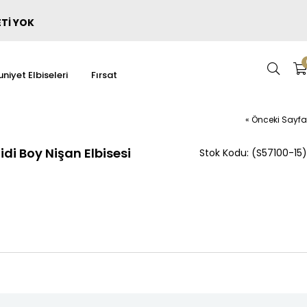
ETİ YOK
niyet Elbiseleri
Fırsat
« Önceki Sayfa
idi Boy Nişan Elbisesi
(S57100-15)