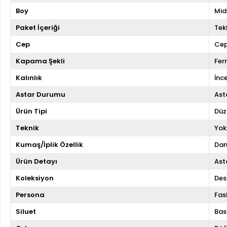
Boy
Mid
Paket İçeriği
Tekl
Cep
Cep
Kapama Şekli
Fer
Kalınlık
İnc
Astar Durumu
Asta
Ürün Tipi
Düz
Teknik
Yok
Kumaş/İplik Özellik
Dan
Ürün Detayı
Asta
Koleksiyon
Des
Persona
Fas
Siluet
Bas