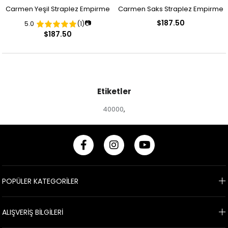
Carmen Yeşil Straplez Empirme
Carmen Saks Straplez Empirme
$187.50
📷
5.0
(1)
Desenli Abiye Elbise
Desenli Abiye Elbise
$187.50
Etiketler
40000
,
POPÜLER KATEGORİLER
ALIŞVERİŞ BİLGİLERİ