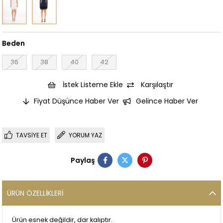
Beden
36
38
40
42
İstek Listeme Ekle
Karşılaştır
Fiyat Düşünce Haber Ver
Gelince Haber Ver
TAVSIYE ET
YORUM YAZ
Paylaş
ÜRÜN ÖZELLIKLERI
Ürün esnek değildir, dar kalıptır.