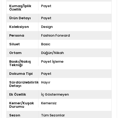
Kumaş/İplik
Payet
Özellik
Ürün Detayı
Payet
Koleksiyon
Design
Persona
Fashion Forward
Siluet
Basic
Ortam
Düğün/Nikah
Baskı/Nakış
Payet İşleme
Tekniği
Dokuma Tipi
Payet
Sürdürülebilirlik
Hayır
Detayı
Ek Özellik
İç Göstermeyen
Kemer/Kuşak
Kemersiz
Durumu
Sezon
Tüm Sezonlar