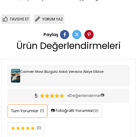
TAVSIYE ET
YORUM YAZ
Paylaş
Ürün Değerlendirmeleri
Carmen Mavi Büzgülü Askılı Venezia Abiye Elbise
5
📷
1
Değerlendirme
📷 Fotoğraflı Yorumlar
Tüm Yorumlar
(1)
(0)
(1)