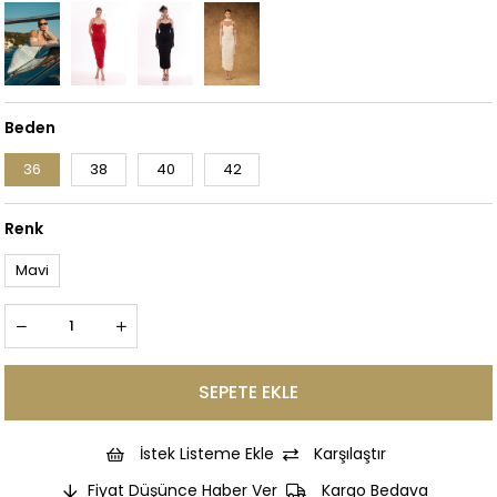
Beden
36
38
40
42
Renk
Mavi
İstek Listeme Ekle
Karşılaştır
Fiyat Düşünce Haber Ver
Kargo Bedava