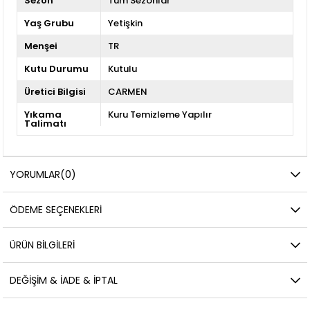
Sezon
Tüm Sezonlar
Yaş Grubu
Yetişkin
Menşei
TR
Kutu Durumu
Kutulu
Üretici Bilgisi
CARMEN
Yıkama
Kuru Temizleme Yapılır
Talimatı
YORUMLAR
(0)
ÖDEME SEÇENEKLERI
ÜRÜN BILGILERI
DEĞIŞIM & İADE & İPTAL