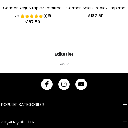
Carmen Yeşil Straplez Empirme
Carmen Saks Straplez Empirme
$187.50
📷
5.0
(1)
Desenli Abiye Elbise
Desenli Abiye Elbise
$187.50
Etiketler
58317
,
POPÜLER KATEGORİLER
ALIŞVERİŞ BİLGİLERİ