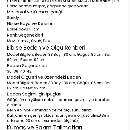
ELDİVEN ÜRÜNE AİT DEĞİLDİR, AKSESUAR AMAÇLI KULLANILMIŞTIR.
Elbise normal kalıptır, göğsünde glop vardır.
Materyal ve Kumaş İçeriği
Sandy
Elbise Boyu ve Kesimi
Elbise boyu 111 cm
Renk Seçenekleri
Mavi, Kırmızı, Siyah, Ekru
Elbise Beden ve Ölçü Rehberi
Model Bilgileri: Beden 38 Boy: 180 cm, Göğüs: 86 cm, Bel:
62 cm, Basen: 92 cm
Beden Seçenekleri
36-38-40-42
Model Ölçüleri ve Üzerindeki Beden
Model Bilgileri: Beden 38 Boy: 180 cm, Göğüs: 86 cm, Bel:
62 cm, Basen: 92 cm
Beden Seçimi İçin İpuçları
Göğüsün en yüksek noktasından sırt çevresiyle beraber
ölçünüz.
Belin en ince kısmından çevre ölçüsünü alınız.
Kalçanın en geniş noktasından çevre ölçüsü alınız(Belin
ortalama 20 cm alt kısmından ölçünüz)
Kumaş ve Bakım Talimatları