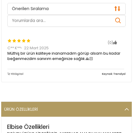
Önerilen Sıralama
(0)
C** K**
22 Mart 2025
Müthiş bir ürün kaliteye inanamadım görüp alsam bu kadar
beğenmezdim sanırım emeğinize sağlık 🙏🏻
🚀 YGDigital
Kaynak: Trendyol
ÜRÜN ÖZELLIKLERI
Elbise Özellikleri