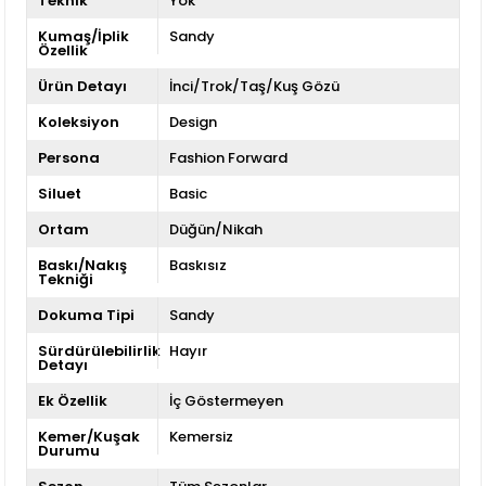
Teknik
Yok
Kumaş/İplik
Sandy
Özellik
Ürün Detayı
İnci/Trok/Taş/Kuş Gözü
Koleksiyon
Design
Persona
Fashion Forward
Siluet
Basic
Ortam
Düğün/Nikah
Baskı/Nakış
Baskısız
Tekniği
Dokuma Tipi
Sandy
Sürdürülebilirlik
Hayır
Detayı
Ek Özellik
İç Göstermeyen
Kemer/Kuşak
Kemersiz
Durumu