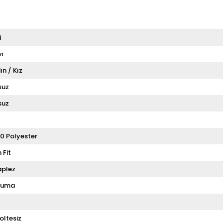
i
i
ın / Kız
suz
suz
0 Polyester
 Fit
aplez
kuma
oltesiz