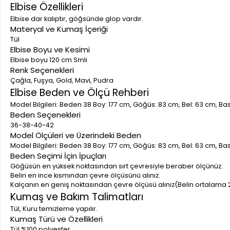
Elbise Özellikleri
Elbise dar kalıptır, göğsünde glop vardır.
Materyal ve Kumaş İçeriği
Tül
Elbise Boyu ve Kesimi
Elbise boyu 120 cm Smli
Renk Seçenekleri
Çağla, Fuşya, Gold, Mavi, Pudra
Elbise Beden ve Ölçü Rehberi
Model Bilgileri: Beden 38 Boy: 177 cm, Göğüs: 83 cm, Bel: 63 cm, B
Beden Seçenekleri
36-38-40-42
Model Ölçüleri ve Üzerindeki Beden
Model Bilgileri: Beden 38 Boy: 177 cm, Göğüs: 83 cm, Bel: 63 cm, B
Beden Seçimi İçin İpuçları
Göğüsün en yüksek noktasından sırt çevresiyle beraber ölçünüz.
Belin en ince kısmından çevre ölçüsünü alınız.
Kalçanın en geniş noktasından çevre ölçüsü alınız(Belin ortalama 
Kumaş ve Bakım Talimatları
Tül, Kuru temizleme yapılır.
Kumaş Türü ve Özellikleri
Tül %100 polyester