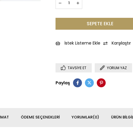
İstek Listeme Ekle
Karşılaştır
TAVSIYE ET
YORUM YAZ
Paylaş
IMAT
ÖDEME SEÇENEKLERI
YORUMLAR
(0)
ÜRÜN BILGIL