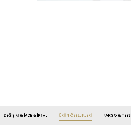
DEĞIŞIM & İADE & İPTAL
ÜRÜN ÖZELLIKLERI
KARGO & TESL