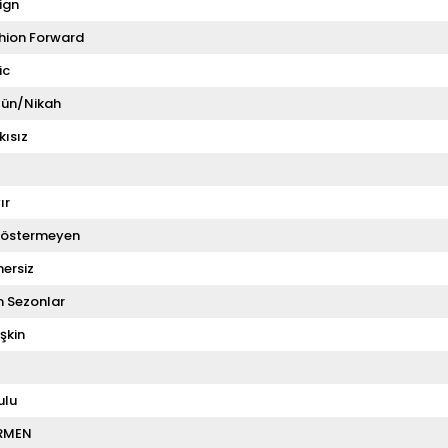
ign
hion Forward
ic
ün/Nikah
kısız
ır
Göstermeyen
ersiz
 Sezonlar
şkin
ulu
RMEN