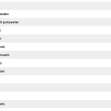
Beden
0 polyester
i
i
siz
muarlı
a
rlı
rlı