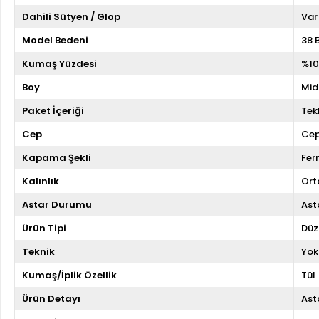
Dahili Sütyen / Glop
Var
Model Bedeni
38 
Kumaş Yüzdesi
%10
Boy
Mid
Paket İçeriği
Tekl
Cep
Cep
Kapama Şekli
Fer
Kalınlık
Ort
Astar Durumu
Asta
Ürün Tipi
Düz
Teknik
Yok
Kumaş/İplik Özellik
Tül
Ürün Detayı
Asta