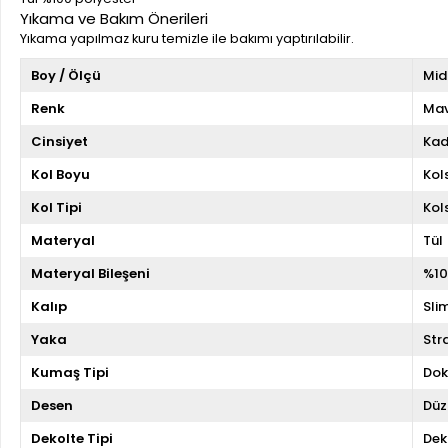
Yıkama ve Bakım Önerileri
Yıkama yapılmaz kuru temizle ile bakımı yaptırılabilir.
Boy / Ölçü
Mid
Renk
Mav
Cinsiyet
Kad
Kol Boyu
Kol
Kol Tipi
Kol
Materyal
Tül
Materyal Bileşeni
%10
Kalıp
Slim
Yaka
Str
Kumaş Tipi
Do
Desen
Düz
Dekolte Tipi
Dek