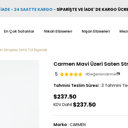
İADE - 24 SAATTE KARGO
-
SİPARİŞTE VE İADE' DE KARGO ÜCR
En Çok Satanlar
Nikah Elbiseleri
Nişan Elbiseleri
Mezu
 Straplez Simli Tül Nişanlık
Carmen Mavi Üzeri Saten Stra
5
📷
1
Değerlendirme
Tahmini Teslim Süresi
:
3 Tahmini Tes
$237.50
$237.50
KDV Dahil
Marka
:
CARMEN