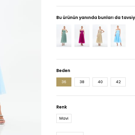
Bu ürünün yanında bunları da tavsiy
Beden
36
38
40
42
Renk
Mavi