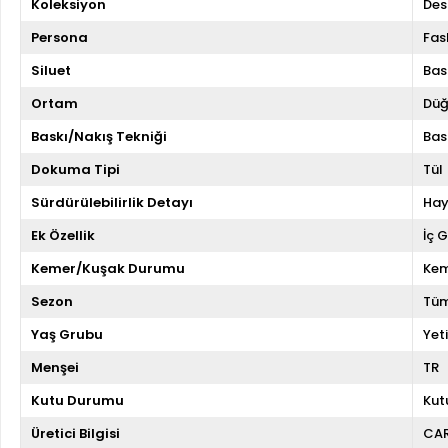
Koleksiyon
Des
Persona
Fas
Siluet
Bas
Ortam
Düğ
Baskı/Nakış Tekniği
Bas
Dokuma Tipi
Tül
Sürdürülebilirlik Detayı
Hay
Ek Özellik
İç 
Kemer/Kuşak Durumu
Kem
Sezon
Tüm
Yaş Grubu
Yeti
Menşei
TR
Kutu Durumu
Kut
Üretici Bilgisi
CA