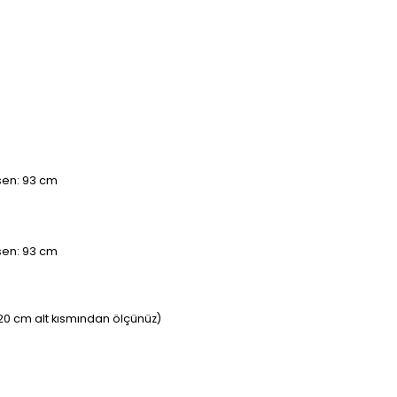
asen: 93 cm
asen: 93 cm
20 cm alt kısmından ölçünüz)