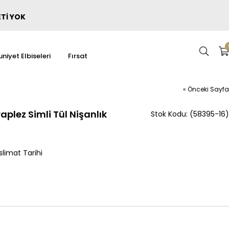
ETİ YOK
niyet Elbiseleri
Fırsat
« Önceki Sayfa
plez Simli Tül Nişanlık
(58395-16)
limat Tarihi