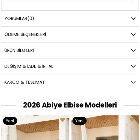
YORUMLAR
(0)
ÖDEME SEÇENEKLERI
ÜRÜN BILGILERI
DEĞIŞIM & İADE & İPTAL
KARGO & TESLIMAT
2026 Abiye Elbise Modelleri
Yeni
Yeni
Ürün
Ürün