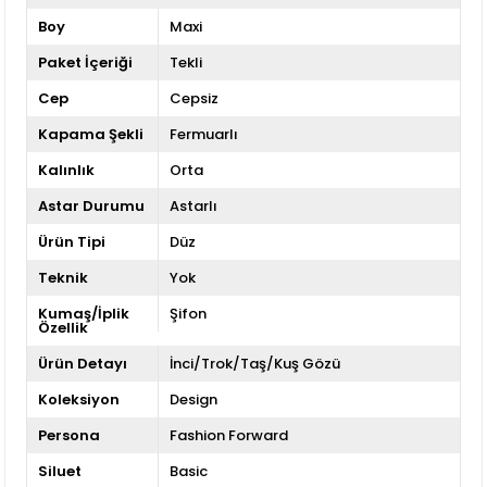
Boy
Maxi
Paket İçeriği
Tekli
Cep
Cepsiz
Kapama Şekli
Fermuarlı
Kalınlık
Orta
Astar Durumu
Astarlı
Ürün Tipi
Düz
Teknik
Yok
Kumaş/İplik
Şifon
Özellik
Ürün Detayı
İnci/Trok/Taş/Kuş Gözü
Koleksiyon
Design
Persona
Fashion Forward
Siluet
Basic