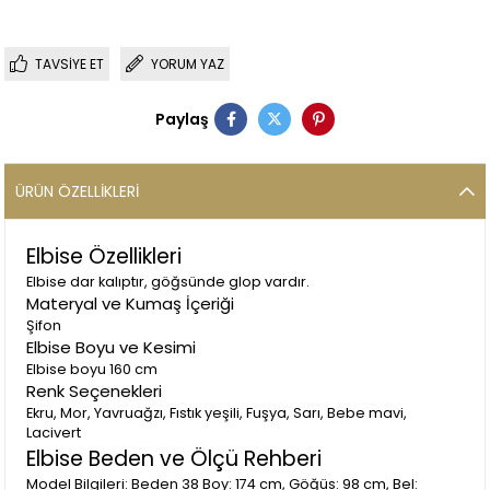
TAVSIYE ET
YORUM YAZ
Paylaş
ÜRÜN ÖZELLIKLERI
Elbise Özellikleri
Elbise dar kalıptır, göğsünde glop vardır.
Materyal ve Kumaş İçeriği
Şifon
Elbise Boyu ve Kesimi
Elbise boyu 160 cm
Renk Seçenekleri
Ekru, Mor, Yavruağzı, Fıstık yeşili, Fuşya, Sarı, Bebe mavi,
Lacivert
Elbise Beden ve Ölçü Rehberi
Model Bilgileri: Beden 38 Boy: 174 cm, Göğüs: 98 cm, Bel: