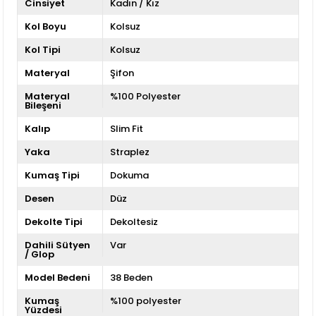
Cinsiyet
Kadın / Kız
Kol Boyu
Kolsuz
Kol Tipi
Kolsuz
Materyal
Şifon
Materyal
%100 Polyester
Bileşeni
Kalıp
Slim Fit
Yaka
Straplez
Kumaş Tipi
Dokuma
Desen
Düz
Dekolte Tipi
Dekoltesiz
Dahili Sütyen
Var
/ Glop
Model Bedeni
38 Beden
Kumaş
%100 polyester
Yüzdesi