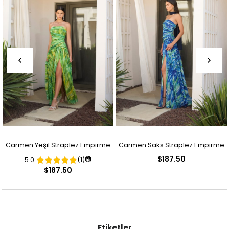
Carmen Yeşil Straplez Empirme
Carmen Saks Straplez Empirme
$187.50
📷
5.0
(1)
Desenli Abiye Elbise
Desenli Abiye Elbise
$187.50
Etiketler