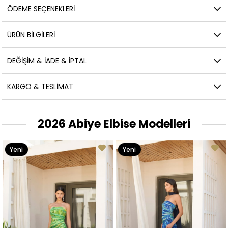
ÖDEME SEÇENEKLERI
ÜRÜN BILGILERI
DEĞIŞIM & İADE & İPTAL
KARGO & TESLIMAT
2026 Abiye Elbise Modelleri
Yeni
Yeni
Ürün
Ürün