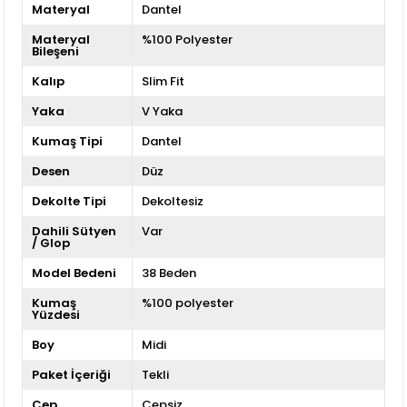
Materyal
Dantel
Materyal
%100 Polyester
Bileşeni
Kalıp
Slim Fit
Yaka
V Yaka
Kumaş Tipi
Dantel
Desen
Düz
Dekolte Tipi
Dekoltesiz
Dahili Sütyen
Var
/ Glop
Model Bedeni
38 Beden
Kumaş
%100 polyester
Yüzdesi
Boy
Midi
Paket İçeriği
Tekli
Cep
Cepsiz