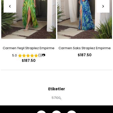
Carmen Yeşil Straplez Empirme
Carmen Saks Straplez Empirme
$187.50
📷
5.0
(1)
Desenli Abiye Elbise
Desenli Abiye Elbise
$187.50
Etiketler
57100
,