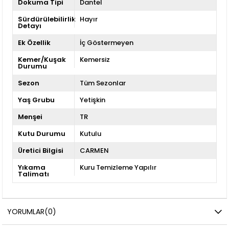
Dokuma Tipi
Dantel
Sürdürülebilirlik
Hayır
Detayı
Ek Özellik
İç Göstermeyen
Kemer/Kuşak
Kemersiz
Durumu
Sezon
Tüm Sezonlar
Yaş Grubu
Yetişkin
Menşei
TR
Kutu Durumu
Kutulu
Üretici Bilgisi
CARMEN
Yıkama
Kuru Temizleme Yapılır
Talimatı
YORUMLAR
(0)