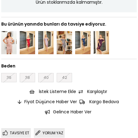
Ürün stoklarımızda kalmamıştır.
Bu ürünün yanında bunları da tavsiye ediyoruz.
Beden
36
38
40
42
İstek Listeme Ekle
Karşılaştır
Fiyat Düşünce Haber Ver
Kargo Bedava
Gelince Haber Ver
TAVSIYE ET
YORUM YAZ