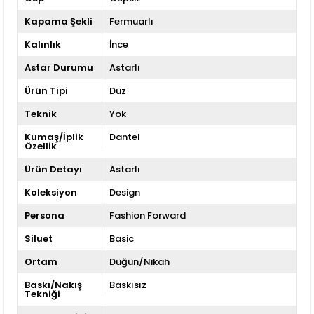
Kapama Şekli
Fermuarlı
Kalınlık
İnce
Astar Durumu
Astarlı
Ürün Tipi
Düz
Teknik
Yok
Kumaş/İplik
Dantel
Özellik
Ürün Detayı
Astarlı
Koleksiyon
Design
Persona
Fashion Forward
Siluet
Basic
Ortam
Düğün/Nikah
Baskı/Nakış
Baskısız
Tekniği