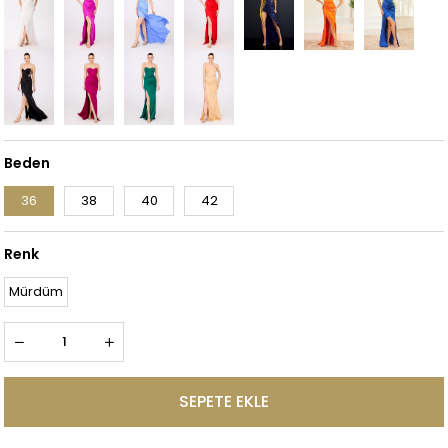
Beden
36
38
40
42
Renk
Mürdüm