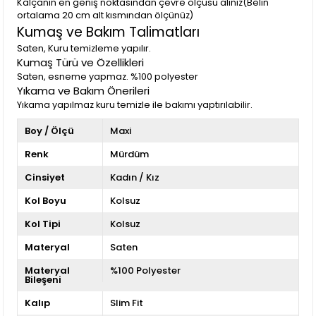
Kalçanın en geniş noktasından çevre ölçüsü alınız(Belin
ortalama 20 cm alt kısmından ölçünüz)
Kumaş ve Bakım Talimatları
Saten, Kuru temizleme yapılır.
Kumaş Türü ve Özellikleri
Saten, esneme yapmaz. %100 polyester
Yıkama ve Bakım Önerileri
Yıkama yapılmaz kuru temizle ile bakımı yaptırılabilir.
Boy / Ölçü
Maxi
Renk
Mürdüm
Cinsiyet
Kadın / Kız
Kol Boyu
Kolsuz
Kol Tipi
Kolsuz
Materyal
Saten
Materyal
%100 Polyester
Bileşeni
Kalıp
Slim Fit