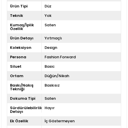
Ürün Tipi
Düz
Teknik
Yok
Kumaş/İplik
Saten
Özellik
Ürün Detayı
Yırtmaçlı
Koleksiyon
Design
Persona
Fashion Forward
Siluet
Basic
Ortam
Düğün/Nikah
Baskı/Nakış
Baskısız
Tekniği
Dokuma Tipi
Saten
Sürdürülebilirlik
Hayır
Detayı
Ek Özellik
İç Göstermeyen