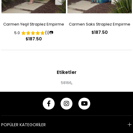
Carmen Yeşil Straplez Empirme
Carmen Saks Straplez Empirme
$187.50
📷
5.0
(1)
Desenli Abiye Elbise
Desenli Abiye Elbise
$187.50
Etiketler
58166
,
POPÜLER KATEGORİLER