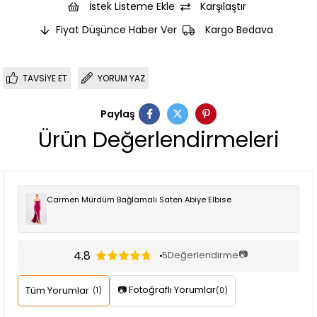
İstek Listeme Ekle
Karşılaştır
Fiyat Düşünce Haber Ver
Kargo Bedava
TAVSIYE ET
YORUM YAZ
Paylaş
Ürün Değerlendirmeleri
Carmen Mürdüm Bağlamalı Saten Abiye Elbise
4.8
📷
5
Değerlendirme
📷 Fotoğraflı Yorumlar
Tüm Yorumlar
(1)
(0)