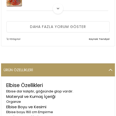
(0)
Ş** E** K**
29 Temmuz 2025
DAHA FAZLA YORUM GÖSTER
Çok güzel bir elbise. Kardeşimin düğünü için aldım. Sırt kısmı
dar geldiği için bağlamalı olarak tadilat yaptırdım. Boyunu
midi olarak kestirdim. Kendi bedeninizi alabilirsiniz. Vücut
🚀 YGDigital
Kaynak: Trendyol
yapısına göre ufak tadilatlar yapılabilir.
ÜRÜN ÖZELLIKLERI
(0)
Elbise Özellikleri
ARZU U.
17 Haziran 2025
Elbisenin kumaşına rengine bayıldım verilen fiyatı hak ediyor
Elbise dar kalıptır, göğsünde glop vardır.
ürün fotoğrafta görünenden çok daha güzel ☺️
Materyal ve Kumaş İçeriği
Organze
Elbise Boyu ve Kesimi
Elbise boyu 160 cm Empirme
(0)