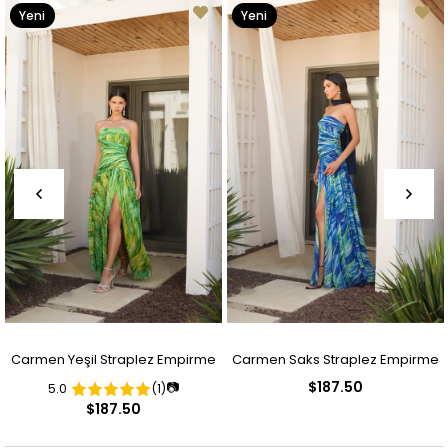
Yeni
Yeni
Ürün
Ürün
Carmen Yeşil Straplez Empirme
Carmen Saks Straplez Empirme
$187.50
📷
5.0
(1)
Desenli Abiye Elbise
Desenli Abiye Elbise
$187.50