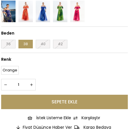
Beden
36
38
40
42
Renk
Orange
İstek Listeme Ekle
Karşılaştır
Fiyat Düşünce Haber Ver
Kargo Bedava