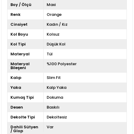
Boy / Ölçü
Maxi
Renk
Orange
Cinsiyet
Kadın / Kız
Kol Boyu
Kolsuz
Kol Tipi
Düşük Kol
Materyal
Tül
Materyal
%100 Polyester
Bileşeni
Kalıp
Slim Fit
Yaka
Kalp Yaka
Kumaş Tipi
Dokuma
Desen
Baskılı
Dekolte Tipi
Dekoltesiz
Dahili Sütyen
Var
/ Glop