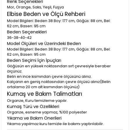
Renk Seçenekleri
Nurşen T.
21 Nisan 2025
Mor, Orange, Saks, Yeşil, Fuşya
Kumaşı, duruşu çok güzel. Kargolama da çok iyiydi. Fiyatı
Elbise Beden ve Ölçü Rehberi
biraz pahalı ama aldığıma pişman olmadım çok
beğendim.Rahat kullanabilmek için askı yaptırdım ama
Model Bilgileri: Beden 38 Boy: 177 cm, Göğüs: 88 cm, Bel:
orijinal halide çok güzel. Alan pişman olmaz bence.
62 cm, Basen: 95 cm
Beden Seçenekleri
36-38-40-42
Model Ölçüleri ve Üzerindeki Beden
Model Bilgileri: Beden 38 Boy: 177 cm, Göğüs: 88 cm, Bel:
62 cm, Basen: 95 cm
Beden Seçimi İçin İpuçları
Göğüsün en yüksek noktasından sırt çevresiyle beraber
ölçünüz.
Belin en ince kısmından çevre ölçüsünü alınız.
Kalçanın en geniş noktasından çevre ölçüsü alınız(Belin
ortalama 20 cm alt kısmından ölçünüz)
Kumaş ve Bakım Talimatları
Organze, Kuru temizleme yapılır.
Kumaş Türü ve Özellikleri
Organze, esneme yapmaz, %100 polyester
Yıkama ve Bakım Önerileri
Yıkama yapılmaz kuru temizle ile bakımı yaptırılabilir.