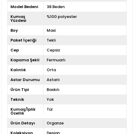
Model Bedeni
38 Beden
Kumaş
%100 polyester
Yüzdesi
Boy
Maxi
Paket İçeriği
Tekli
Cep
Cepsiz
Kapama Şekli
Fermuarlı
Kalınlık
Orta
Astar Durumu
Astarlı
Ürün Tipi
Baskılı
Teknik
Yok
Kumaş/İplik
Tül
Özellik
Ürün Detayı
Organze
Koleksiyon
Design