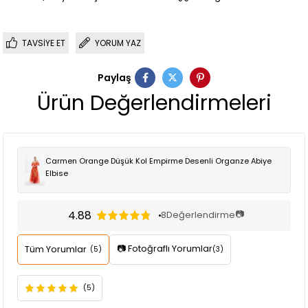
TAVSIYE ET
YORUM YAZ
Paylaş
Ürün Değerlendirmeleri
Carmen Orange Düşük Kol Empirme Desenli Organze Abiye
Elbise
4.88
📷
8
Değerlendirme
📷 Fotoğraflı Yorumlar
Tüm Yorumlar
(5)
(3)
(5)