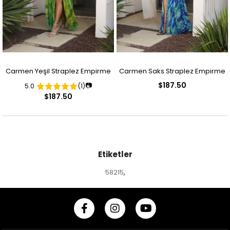
Carmen Yeşil Straplez Empirme
Carmen Saks Straplez Empirme
$187.50
📷
5.0
(1)
Desenli Abiye Elbise
Desenli Abiye Elbise
$187.50
Etiketler
58215
,