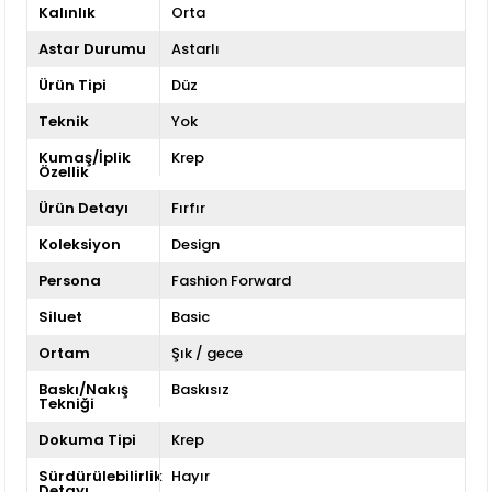
Kalınlık
Orta
Astar Durumu
Astarlı
Ürün Tipi
Düz
Teknik
Yok
Kumaş/İplik
Krep
Özellik
Ürün Detayı
Fırfır
Koleksiyon
Design
Persona
Fashion Forward
Siluet
Basic
Ortam
Şık / gece
Baskı/Nakış
Baskısız
Tekniği
Dokuma Tipi
Krep
Sürdürülebilirlik
Hayır
Detayı