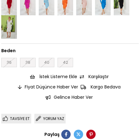
Beden
36
38
40
42
İstek Listeme Ekle
Karşılaştır
Fiyat Düşünce Haber Ver
Kargo Bedava
Gelince Haber Ver
TAVSIYE ET
YORUM YAZ
Paylaş