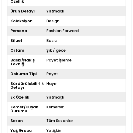
Özellik
Ürün Detayı
Yırtmaçlı
Koleksiyon
Design
Persona
Fashion Forward
Siluet
Basic
Ortam
Şık / gece
Baskı/Nakış
Payet İşleme
Tekniği
Dokuma Tipi
Payet
Sürdürülebilirlik
Hayır
Detayı
Ek Özellik
Yırtmaçlı
Kemer/Kuşak
Kemersiz
Durumu
Sezon
Tüm Sezonlar
Yaş Grubu
Yetişkin