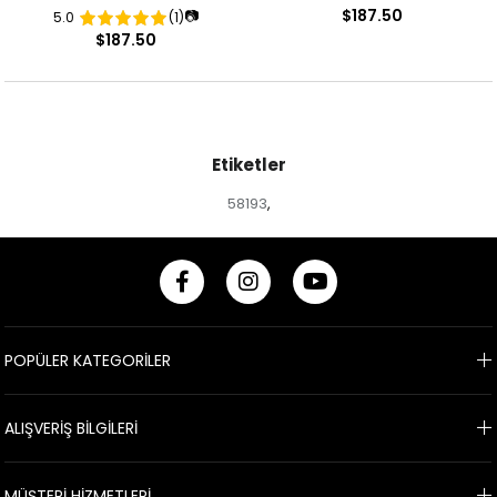
$187.50
📷
5.0
(1)
Desenli Abiye Elbise
Desenli Abiye Elbise
$187.50
Etiketler
58193
,
POPÜLER KATEGORİLER
ALIŞVERİŞ BİLGİLERİ
MÜŞTERİ HİZMETLERİ