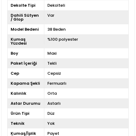
Dekolte Tipi
Dekolteli
Dahili Sütyen
Var
/ Glop
Model Bedeni
38 Beden
Kumaş
%100 polyester
Yüzdesi
Boy
Maxi
Paket İçeriği
Tekli
Cep
Cepsiz
Kapama Şekli
Fermuarlı
Kalınlık
Orta
Astar Durumu
Astarlı
Ürün Tipi
Düz
Teknik
Yok
Kumaş/İplik
Payet