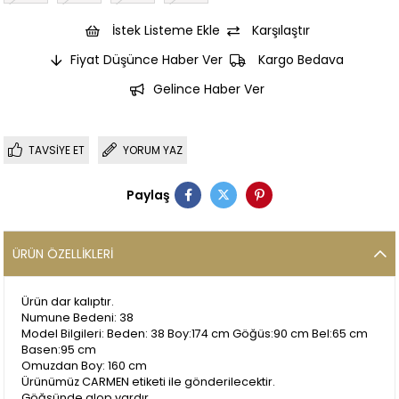
İstek Listeme Ekle
Karşılaştır
Fiyat Düşünce Haber Ver
Kargo Bedava
Gelince Haber Ver
TAVSIYE ET
YORUM YAZ
Paylaş
ÜRÜN ÖZELLIKLERI
Ürün dar kalıptır.
Numune Bedeni: 38
Model Bilgileri: Beden: 38 Boy:174 cm Göğüs:90 cm Bel:65 cm
Basen:95 cm
Omuzdan Boy: 160 cm
Ürünümüz CARMEN etiketi ile gönderilecektir.
Göğsünde glop vardır.