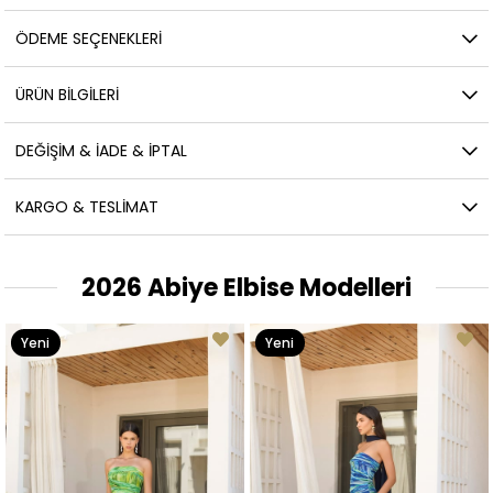
ÖDEME SEÇENEKLERI
ÜRÜN BILGILERI
DEĞIŞIM & İADE & İPTAL
KARGO & TESLIMAT
2026 Abiye Elbise Modelleri
Yeni
Yeni
Ürün
Ürün