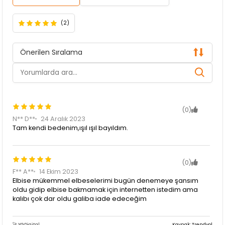
(2)
Önerilen Sıralama
(0)
N** D**
24 Aralık 2023
Tam kendi bedenim,ışıl ışıl bayıldım.
(0)
F** A**
14 Ekim 2023
Elbise mükemmel elbeselerimi bugün denemeye şansım
oldu gidip elbise bakmamak için internetten istedim ama
kalıbı çok dar oldu galiba iade edeceğim
🚀 YGDigital
Kaynak: Trendyol