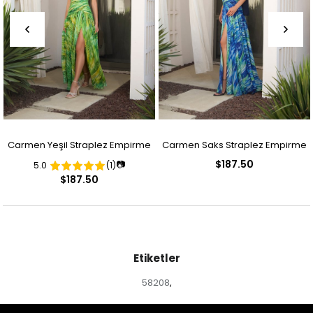
Carmen Yeşil Straplez Empirme
Carmen Saks Straplez Empirme
$187.50
📷
5.0
(1)
Desenli Abiye Elbise
Desenli Abiye Elbise
$187.50
Etiketler
58208
,