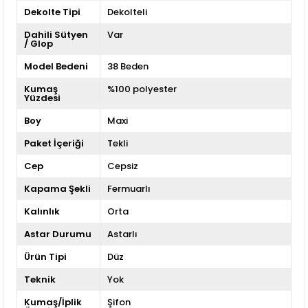
Dekolte Tipi
Dekolteli
Dahili Sütyen
Var
/ Glop
Model Bedeni
38 Beden
Kumaş
%100 polyester
Yüzdesi
Boy
Maxi
Paket İçeriği
Tekli
Cep
Cepsiz
Kapama Şekli
Fermuarlı
Kalınlık
Orta
Astar Durumu
Astarlı
Ürün Tipi
Düz
Teknik
Yok
Kumaş/İplik
Şifon