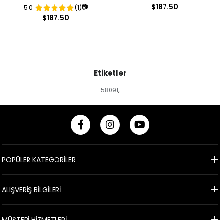
$187.50
📷
5.0
(1)
Desenli Abiye Elbise
Desenli Abiye Elbise
$187.50
Etiketler
58091
,
POPÜLER KATEGORİLER
ALIŞVERİŞ BİLGİLERİ
MÜŞTERİ HİZMETLERİ