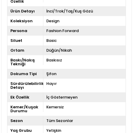
Özellik
Ürün Detayı
İnci/Trok/Taş/Kuş Gözü
Koleksiyon
Design
Persona
Fashion Forward
Siluet
Basic
Ortam
Düğün/Nikah
Baskı/Nakış
Baskısız
Tekniği
Dokuma Tipi
Şifon
Sürdürülebilirlik
Hayır
Detayı
Ek Özellik
İç Göstermeyen
Kemer/Kuşak
Kemersiz
Durumu
Sezon
Tüm Sezonlar
Yaş Grubu
Yetişkin