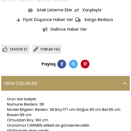
İstek Listeme Ekle
Karşılaştır
Fiyat Düşünce Haber Ver
Kargo Bedava
Gelince Haber Ver
TAVSIYE ET
YORUM YAZ
Paylaş
ÜRÜN ÖZELLIKLERI
Ürün dar kalıptır.
Numune Bedeni: 38
Model Bilgileri: Beden: 38 Boy:177 cm Göğüs:90 cm Bel:65 cm
Basen:96 cm
Omuzdan Boy: 160 cm
Ürünümüz CARMEN etiketi ile gönderilecektir.
Göğsünde glop vardır.