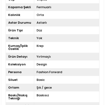
Kapama Şekli
Fermuarlı
Kalınlık
Orta
Astar Durumu
Astarlı
Ürün Tipi
Düz
Teknik
Yok
Kumaş/İplik
Krep
Özellik
Ürün Detayı
Yırtmaçlı
Koleksiyon
Design
Persona
Fashion Forward
Siluet
Basic
Ortam
Şık / gece
Baskı/Nakış
Baskısız
Tekniği