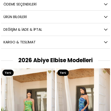
ÖDEME SEÇENEKLERI
ÜRÜN BILGILERI
DEĞIŞIM & İADE & İPTAL
KARGO & TESLIMAT
2026 Abiye Elbise Modelleri
Yeni
Yeni
Ürün
Ürün