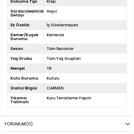
Dokuma Tipi
Krep
Sürdürülebilirlik
Hayır
Detayı
Ek Özellik
İç Göstermeyen
Kemer/Kuşak
Kemersiz
Durumu
Sezon
Tüm Sezonlar
Yaş Grubu
Tüm Yaş Grupları
Menşei
TR
Kutu Durumu
Kutulu
Üretici Bilgisi
CARMEN
Yıkama
Kuru Temizleme Yapılır
Talimatı
YORUMLAR
(0)