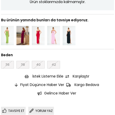
Ürün stoklarımızda kalmamıştır.
Bu ürünün yanında bunları da tavsiye ediyoruz.
Beden
36
38
40
42
İstek Listeme Ekle
Karşılaştır
Fiyat Düşünce Haber Ver
Kargo Bedava
Gelince Haber Ver
TAVSIYE ET
YORUM YAZ