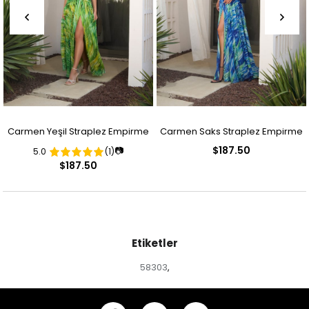
Carmen Yeşil Straplez Empirme
Carmen Saks Straplez Empirme
$187.50
📷
5.0
(1)
Desenli Abiye Elbise
Desenli Abiye Elbise
$187.50
Etiketler
58303
,