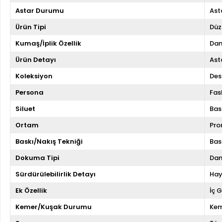
Astar Durumu
Asta
Ürün Tipi
Düz
Kumaş/İplik Özellik
Dan
Ürün Detayı
Asta
Koleksiyon
Des
Persona
Fas
Siluet
Bas
Ortam
Pr
Baskı/Nakış Tekniği
Bas
Dokuma Tipi
Dan
Sürdürülebilirlik Detayı
Hay
Ek Özellik
İç 
Kemer/Kuşak Durumu
Kem