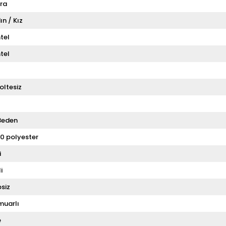
ra
ın / Kız
tel
tel
oltesiz
Beden
0 polyester
i
i
siz
muarlı
e