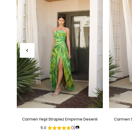
Carmen Yeşil Straplez Empirme Desenli
Carmen S
📷
5.0
(1)