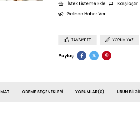
İstek Listeme Ekle
Karşılaştır
Gelince Haber Ver
TAVSIYE ET
YORUM YAZ
Paylaş
IMAT
ÖDEME SEÇENEKLERI
YORUMLAR
(0)
ÜRÜN BILGIL