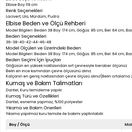
Elbise Boy 119 cm
Renk Seçenekleri
Lacivert, Lila, Mürdüm, Pudra
Elbise Beden ve Ölçü Rehberi
Model Bilgileri: Beden 38 Boy: 174 cm, Göğüs: 85 cm, Bel: 64 cm, B
Beden Seçenekleri
36-38-40-42-44-46-48
Model Ölçüleri ve Üzerindeki Beden
Model Bilgileri: Beden 38 Boy: 174 cm, Göğüs: 85 cm, Bel: 64 cm, B
Beden Seçimi İçin İpuçları
Göğüsün en yüksek noktasından sırt çevresiyle beraber ölçünüz.
Belin en ince kısmından çevre ölçüsünü alınız.
Kalçanın en geniş noktasından çevre ölçüsü alınız(Belin ortalama 
Kumaş ve Bakım Talimatları
Dantel, Kuru temizleme yapılır.
Kumaş Türü ve Özellikleri
Dantel, esneme yapmaz, %100 polyester
Yıkama ve Bakım Önerileri
Yıkama yapılmaz kuru temizle ile bakımı yaptırılabilir.
Boy / Ölçü
Mid