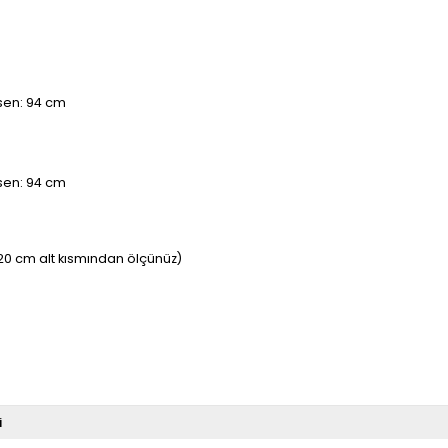
asen: 94 cm
asen: 94 cm
20 cm alt kısmından ölçünüz)
i