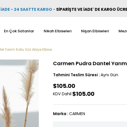
İADE - 24 SAATTE KARGO
-
SİPARİŞTE VE İADE' DE KARGO ÜCR
En Çok Satanlar
Nikah Elbiseleri
Nişan Elbiseleri
Mezu
l Yarım Kollu Söz Abiye Elbise
Carmen Pudra Dantel Yarım K
Tahmini Teslim Süresi
:
Aynı Gün
$105.00
$105.00
KDV Dahil
Marka
:
CARMEN