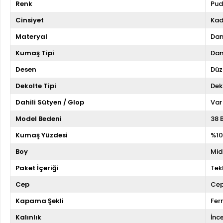
Renk
Pud
Cinsiyet
Kad
Materyal
Dan
Kumaş Tipi
Dan
Desen
Düz
Dekolte Tipi
Dek
Dahili Sütyen / Glop
Var
Model Bedeni
38 
Kumaş Yüzdesi
%10
Boy
Mid
Paket İçeriği
Tekl
Cep
Cep
Kapama Şekli
Fer
Kalınlık
İnc