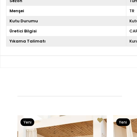
Sezon
Tüm
Menşei
TR
Kutu Durumu
Kut
Üretici Bilgisi
CA
Yıkama Talimatı
Kur
Yeni
Yeni
Ürün
Ürün