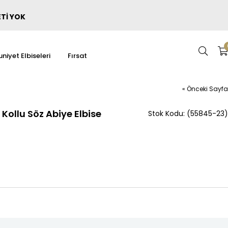
ETİ YOK
niyet Elbiseleri
Fırsat
« Önceki Sayfa
ollu Söz Abiye Elbise
(55845-23)