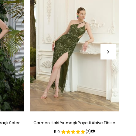
açlı Saten
Carmen Haki Yırtmaçlı Payetli Abiye Elbise
Ca
📷
5.0
(2)