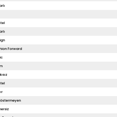
rlı
tel
rlı
ign
hion Forward
ic
om
kısız
tel
ır
Göstermeyen
ersiz