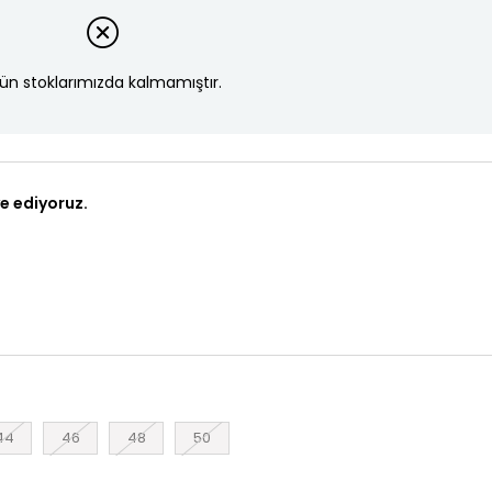
ün stoklarımızda kalmamıştır.
e ediyoruz.
44
46
48
50