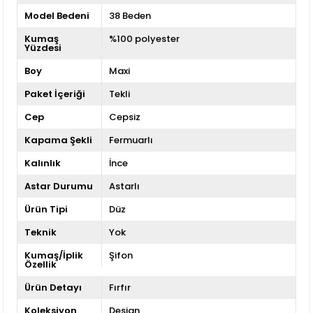
Model Bedeni
38 Beden
Kumaş
%100 polyester
Yüzdesi
Boy
Maxi
Paket İçeriği
Tekli
Cep
Cepsiz
Kapama Şekli
Fermuarlı
Kalınlık
İnce
Astar Durumu
Astarlı
Ürün Tipi
Düz
Teknik
Yok
Kumaş/İplik
Şifon
Özellik
Ürün Detayı
Fırfır
Koleksiyon
Design