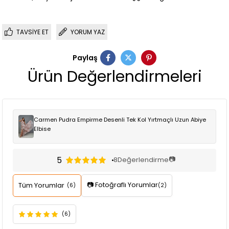
TAVSIYE ET
YORUM YAZ
Paylaş
Ürün Değerlendirmeleri
Carmen Pudra Empirme Desenli Tek Kol Yırtmaçlı Uzun Abiye
Elbise
5
📷
8
Değerlendirme
📷 Fotoğraflı Yorumlar
Tüm Yorumlar
(6)
(2)
(6)