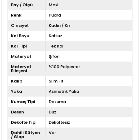
Boy / Ölçü
Maxi
Renk
Pudra
Cinsiyet
Kadın / Kız
Kol Boyu
Kolsuz
Kol Tipi
Tek Kol
Materyal
Şifon
Materyal
%100 Polyester
Bileşeni
Kalıp
Slim Fit
Yaka
Asimetrik Yaka
Kumaş Tipi
Dokuma
Desen
Düz
Dekolte Tipi
Dekoltesiz
Dahili Sütyen
Var
/ Glop