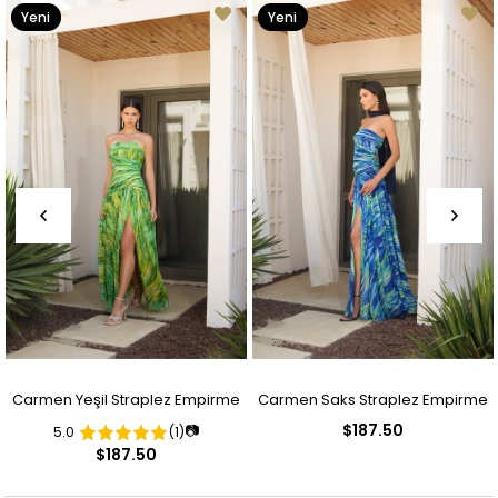
Yeni
Yeni
Ürün
Ürün
Carmen Yeşil Straplez Empirme
Carmen Saks Straplez Empirme
$187.50
📷
5.0
(1)
Desenli Abiye Elbise
Desenli Abiye Elbise
$187.50