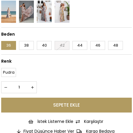
Beden
36
38
40
42
44
46
48
Renk
Pudra
İstek Listeme Ekle
Karşılaştır
Fiyat Düşünce Haber Ver
Kargo Bedava