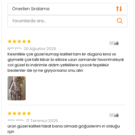
Önerilen Sıralama
(0)
N** Y**
20 Ağustos 2025
Kesinlikle çok güzel kumaşı kaliteli tam kır dügünü kına vs
giymelik çok tatlı kibar bi elbise uzun zamandır favorimdeydi
col güzel bi indirimle aldım yetkililere çoook teşekkür
bedenler de iyi ne giyiyorsanız onu alın
(0)
**** ****
17 Temmuz 2025
ürün güzel kaliteli fakat bana olmadı göğüslerim iri olduğu
için