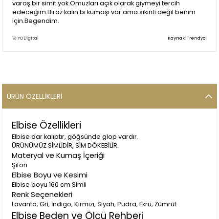
varoş bir simit yok.Omuzları açık olarak giymeyi tercih
edeceğim.Biraz kalın bi kumaşı var ama sıkıntı değil benim
için.Begendim.
🚀 YGDigital
Kaynak: Trendyol
(0)
**** ****
17 Eylül 2024
harika bir abiye bir beden büyük alın
ÜRÜN ÖZELLIKLERI
Elbise Özellikleri
Elbise dar kalıptır, göğsünde glop vardır.
(0)
ÜRÜNÜMÜZ SİMLİDİR, SİM DÖKEBİLİR.
E** S**
25 Mart 2024
Materyal ve Kumaş İçeriği
cok guzel ve kaliteli bir beden büyük aldım tam oldu sadece
Şifon
fermuari takılıyor ama sorun değil alter partim de giydim ışıl
Elbise Boyu ve Kesimi
ışıl
Elbise boyu 160 cm Simli
Renk Seçenekleri
Lavanta, Gri, İndigo, Kırmızı, Siyah, Pudra, Ekru, Zümrüt
Elbise Beden ve Ölçü Rehberi