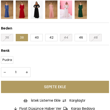
Beden
36
38
40
42
44
46
48
Renk
Pudra
İstek Listeme Ekle
Karşılaştır
Fiyat Düşünce Haber Ver
Kargo Bedava