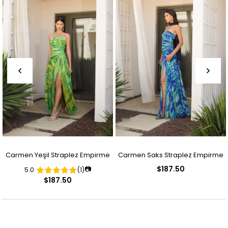
Carmen Yeşil Straplez Empirme
Carmen Saks Straplez Empirme
$187.50
📷
5.0
(1)
Desenli Abiye Elbise
Desenli Abiye Elbise
$187.50