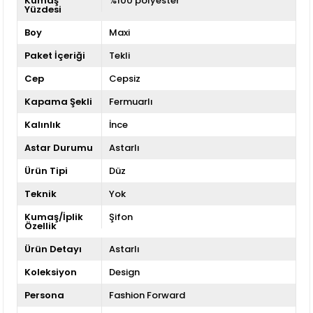
Kumaş
%100 polyester
Yüzdesi
Boy
Maxi
Paket İçeriği
Tekli
Cep
Cepsiz
Kapama Şekli
Fermuarlı
Kalınlık
İnce
Astar Durumu
Astarlı
Ürün Tipi
Düz
Teknik
Yok
Kumaş/İplik
Şifon
Özellik
Ürün Detayı
Astarlı
Koleksiyon
Design
Persona
Fashion Forward