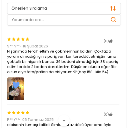
Önerilen Sıralama
(0)
S** N**
18 Şubat 2026
Nişanımda tercih ettim ve çok memnun kaldım. Çok fazla
yorum olmadığı için sipariş verirken tereddüt etmiştim ama
çok tatlı bir nişanlık bence. 36 bedeni olmadığı için 38 sipariş
ettim terzide 2 beden daralttırdım. Düşünen olursa eğer fikir
olsun diye fotoğrafları da ekliyorum 🩷(boy 158- kilo 54)
(0)
P** Y**
05 Temmuz 2025
elbisenin kumaşı kaliteli.Simleri biraz dökülüyor ama öyle