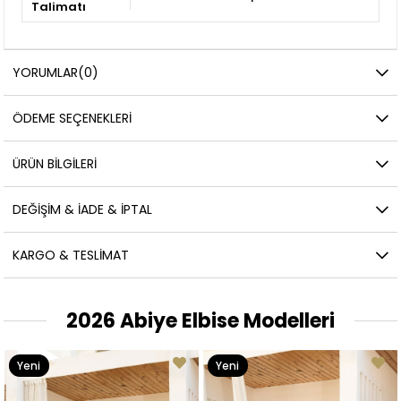
Talimatı
YORUMLAR
(0)
ÖDEME SEÇENEKLERI
ÜRÜN BILGILERI
DEĞIŞIM & İADE & İPTAL
KARGO & TESLIMAT
2026 Abiye Elbise Modelleri
Yeni
Yeni
Ürün
Ürün