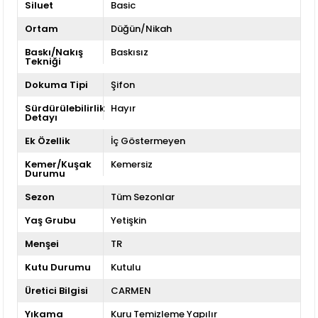
Siluet
Basic
Ortam
Düğün/Nikah
Baskı/Nakış
Baskısız
Tekniği
Dokuma Tipi
Şifon
Sürdürülebilirlik
Hayır
Detayı
Ek Özellik
İç Göstermeyen
Kemer/Kuşak
Kemersiz
Durumu
Sezon
Tüm Sezonlar
Yaş Grubu
Yetişkin
Menşei
TR
Kutu Durumu
Kutulu
Üretici Bilgisi
CARMEN
Yıkama
Kuru Temizleme Yapılır