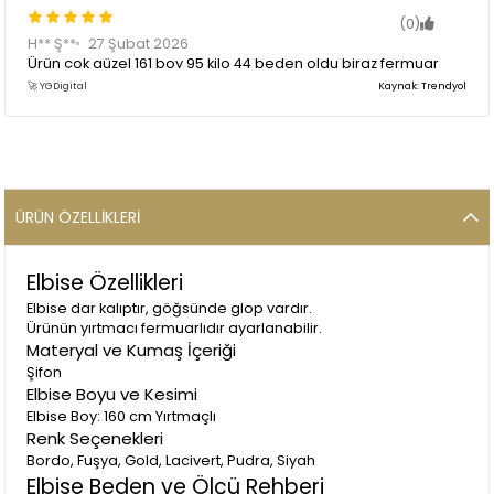
(0)
H** Ş**
27 Şubat 2026
Ürün çok güzel 161 boy 95 kilo 44 beden oldu biraz fermuar
kısmı kapanmadı ama halledilebilir seviyede kumaşı da
🚀 YGDigital
Kaynak: Trendyol
parlak peri gibi oluyorsunuz 😍
ÜRÜN ÖZELLIKLERI
Elbise Özellikleri
Elbise dar kalıptır, göğsünde glop vardır.
Ürünün yırtmacı fermuarlıdır ayarlanabilir.
Materyal ve Kumaş İçeriği
Şifon
Elbise Boyu ve Kesimi
Elbise Boy: 160 cm Yırtmaçlı
Renk Seçenekleri
Bordo, Fuşya, Gold, Lacivert, Pudra, Siyah
Elbise Beden ve Ölçü Rehberi