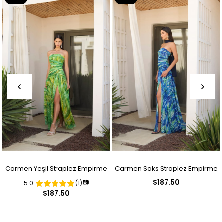
Ürün
Ürün
Carmen Yeşil Straplez Empirme
Carmen Saks Straplez Empirme
$187.50
📷
5.0
(1)
Desenli Abiye Elbise
Desenli Abiye Elbise
$187.50