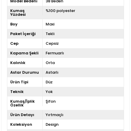
Model Bedeni
38 Beden
Kumaş
%100 polyester
Yüzdesi
Boy
Maxi
Paket İçeriği
Tekli
Cep
Cepsiz
Kapama Şekli
Fermuarlı
Kalınlık
Orta
Astar Durumu
Astarlı
Ürün Tipi
Düz
Teknik
Yok
Kumaş/İplik
Şifon
Özellik
Ürün Detayı
Yırtmaçlı
Koleksiyon
Design