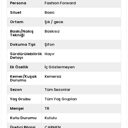
Persona
Fashion Forward
Siluet
Basic
Ortam
Şık / gece
Baskı/Nakış
Baskısız
Tekniği
Dokuma Tipi
Şifon
Sürdürülebilirlik
Hayır
Detayı
Ek Özellik
İç Göstermeyen
Kemer/Kuşak
Kemersiz
Durumu
Sezon
Tüm Sezonlar
Yaş Grubu
Tüm Yaş Grupları
Menşei
TR
Kutu Durumu
Kutulu
Üretici Bilgisi
CARMEN