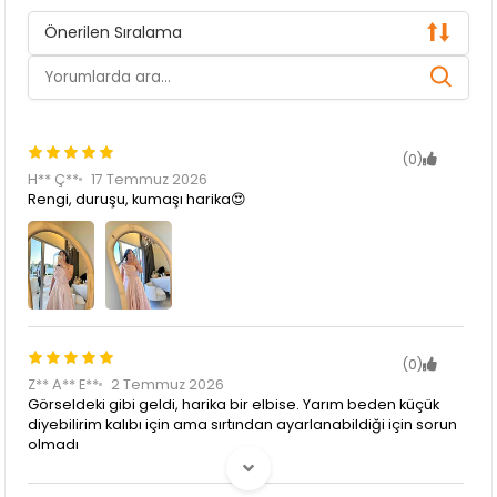
Önerilen Sıralama
(0)
H** Ç**
17 Temmuz 2026
Rengi, duruşu, kumaşı harika😍
(0)
Z** A** E**
2 Temmuz 2026
Görseldeki gibi geldi, harika bir elbise. Yarım beden küçük
diyebilirim kalıbı için ama sırtından ayarlanabildiği için sorun
olmadı