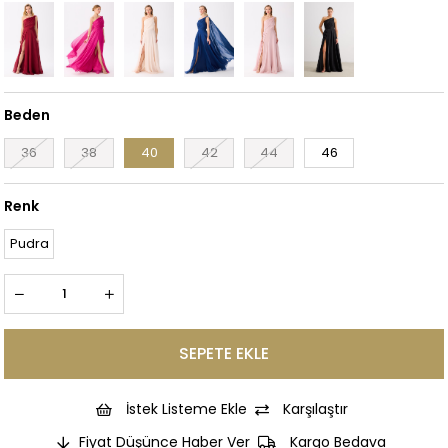
Beden
36
38
40
42
44
46
Renk
Pudra
İstek Listeme Ekle
Karşılaştır
Fiyat Düşünce Haber Ver
Kargo Bedava