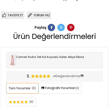
TAVSIYE ET
YORUM YAZ
Paylaş
Ürün Değerlendirmeleri
Carmen Pudra Tek Kol Kuyruklu Saten Abiye Elbise
5
📷
4
Değerlendirme
📷 Fotoğraflı Yorumlar
Tüm Yorumlar
(3)
(2)
(3)