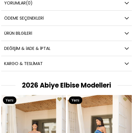
YORUMLAR
(0)
ÖDEME SEÇENEKLERI
ÜRÜN BILGILERI
DEĞIŞIM & İADE & İPTAL
KARGO & TESLIMAT
2026 Abiye Elbise Modelleri
Yeni
Yeni
Ürün
Ürün