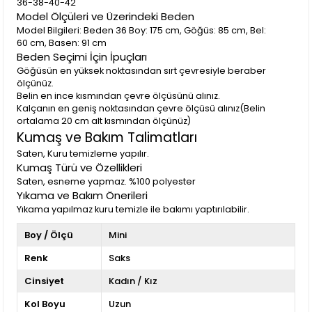
36-38-40-42
Model Ölçüleri ve Üzerindeki Beden
Model Bilgileri: Beden 36 Boy: 175 cm, Göğüs: 85 cm, Bel:
60 cm, Basen: 91 cm
Beden Seçimi İçin İpuçları
Göğüsün en yüksek noktasından sırt çevresiyle beraber
ölçünüz.
Belin en ince kısmından çevre ölçüsünü alınız.
Kalçanın en geniş noktasından çevre ölçüsü alınız(Belin
ortalama 20 cm alt kısmından ölçünüz)
Kumaş ve Bakım Talimatları
Saten, Kuru temizleme yapılır.
Kumaş Türü ve Özellikleri
Saten, esneme yapmaz. %100 polyester
Yıkama ve Bakım Önerileri
Yıkama yapılmaz kuru temizle ile bakımı yaptırılabilir.
Boy / Ölçü
Mini
Renk
Saks
Cinsiyet
Kadın / Kız
Kol Boyu
Uzun