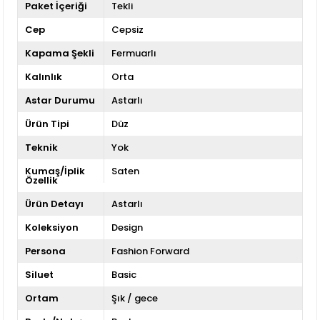
Paket İçeriği
Tekli
Cep
Cepsiz
Kapama Şekli
Fermuarlı
Kalınlık
Orta
Astar Durumu
Astarlı
Ürün Tipi
Düz
Teknik
Yok
Kumaş/İplik
Saten
Özellik
Ürün Detayı
Astarlı
Koleksiyon
Design
Persona
Fashion Forward
Siluet
Basic
Ortam
Şık / gece