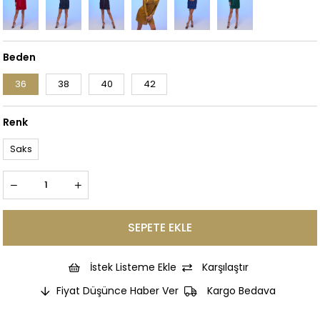
Beden
36
38
40
42
Renk
Saks
İstek Listeme Ekle
Karşılaştır
Fiyat Düşünce Haber Ver
Kargo Bedava