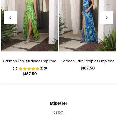
Carmen Yeşil Straplez Empirme
Carmen Saks Straplez Empirme
$187.50
📷
5.0
(1)
Desenli Abiye Elbise
Desenli Abiye Elbise
$187.50
Etiketler
58167
,