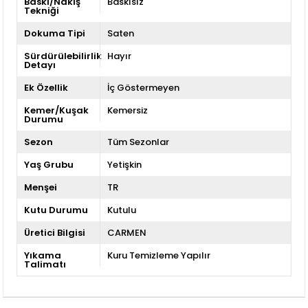
Baskı/Nakış
Baskısız
Tekniği
Dokuma Tipi
Saten
Sürdürülebilirlik
Hayır
Detayı
Ek Özellik
İç Göstermeyen
Kemer/Kuşak
Kemersiz
Durumu
Sezon
Tüm Sezonlar
Yaş Grubu
Yetişkin
Menşei
TR
Kutu Durumu
Kutulu
Üretici Bilgisi
CARMEN
Yıkama
Kuru Temizleme Yapılır
Talimatı