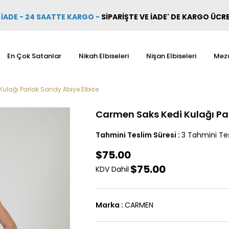
İADE - 24 SAATTE KARGO
-
SİPARİŞTE VE İADE' DE KARGO ÜCR
En Çok Satanlar
Nikah Elbiseleri
Nişan Elbiseleri
Mezu
ulağı Parlak Sandy Abiye Elbise
Carmen Saks Kedi Kulağı Par
Tahmini Teslim Süresi
:
3 Tahmini Tes
$75.00
$75.00
KDV Dahil
Marka
:
CARMEN