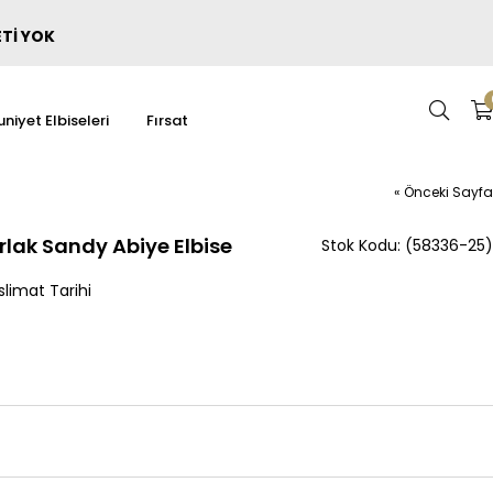
ETİ YOK
niyet Elbiseleri
Fırsat
« Önceki Sayfa
lak Sandy Abiye Elbise
(58336-25)
limat Tarihi