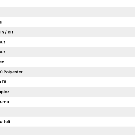
i
s
ın / Kız
suz
suz
en
0 Polyester
 Fit
aplez
kuma
olteli