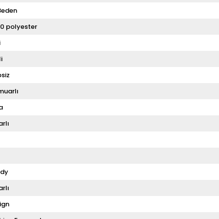
Beden
0 polyester
i
i
siz
muarlı
a
rlı
dy
rlı
ign