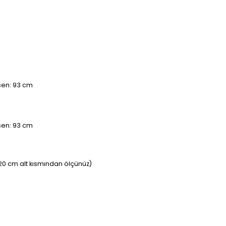
asen: 93 cm
asen: 93 cm
20 cm alt kısmından ölçünüz)