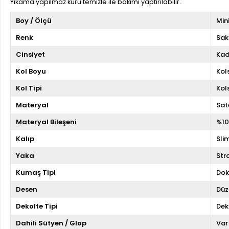
Yıkama yapılmaz kuru temizle ile bakımı yaptırılabilir.
Boy / Ölçü
Min
Renk
Sak
Cinsiyet
Kad
Kol Boyu
Kol
Kol Tipi
Kol
Materyal
Sat
Materyal Bileşeni
%10
Kalıp
Slim
Yaka
Str
Kumaş Tipi
Do
Desen
Düz
Dekolte Tipi
Dek
Dahili Sütyen / Glop
Var