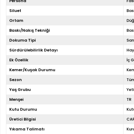
Persona
Fas
Siluet
Bas
Ortam
Düğ
Baskı/Nakış Tekniği
Bas
Dokuma Tipi
San
Sürdürülebilirlik Detayı
Hay
Ek Özellik
İç 
Kemer/Kuşak Durumu
Kem
Sezon
Tüm
Yaş Grubu
Yeti
Menşei
TR
Kutu Durumu
Kut
Üretici Bilgisi
CA
Yıkama Talimatı
Kur