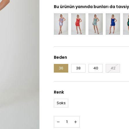
Bu ürünün yanında bunları da tavsiy
Beden
36
38
40
42
Renk
Saks