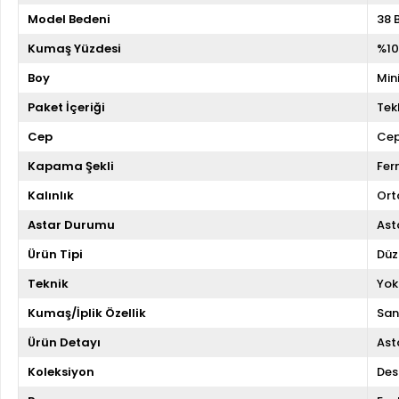
Model Bedeni
38 
Kumaş Yüzdesi
%10
Boy
Min
Paket İçeriği
Tekl
Cep
Cep
Kapama Şekli
Fer
Kalınlık
Ort
Astar Durumu
Asta
Ürün Tipi
Düz
Teknik
Yok
Kumaş/İplik Özellik
San
Ürün Detayı
Asta
Koleksiyon
Des