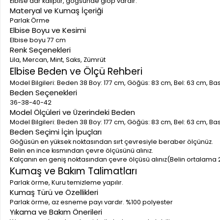
Elbise dar kalıptır, göğsünde glop vardır.
Materyal ve Kumaş İçeriği
Parlak Örme
Elbise Boyu ve Kesimi
Elbise boyu 77 cm
Renk Seçenekleri
Lila, Mercan, Mint, Saks, Zümrüt
Elbise Beden ve Ölçü Rehberi
Model Bilgileri: Beden 38 Boy: 177 cm, Göğüs: 83 cm, Bel: 63 cm, B
Beden Seçenekleri
36-38-40-42
Model Ölçüleri ve Üzerindeki Beden
Model Bilgileri: Beden 38 Boy: 177 cm, Göğüs: 83 cm, Bel: 63 cm, B
Beden Seçimi İçin İpuçları
Göğüsün en yüksek noktasından sırt çevresiyle beraber ölçünüz.
Belin en ince kısmından çevre ölçüsünü alınız.
Kalçanın en geniş noktasından çevre ölçüsü alınız(Belin ortalama 
Kumaş ve Bakım Talimatları
Parlak örme, Kuru temizleme yapılır.
Kumaş Türü ve Özellikleri
Parlak örme, az esneme payı vardır. %100 polyester
Yıkama ve Bakım Önerileri