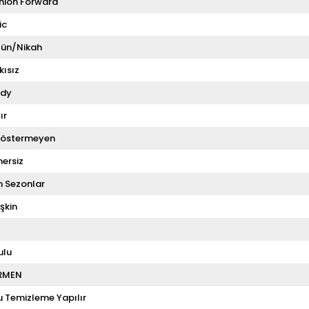
hion Forward
ic
ün/Nikah
kısız
dy
ır
Göstermeyen
ersiz
 Sezonlar
şkin
ulu
RMEN
u Temizleme Yapılır