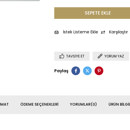
İstek Listeme Ekle
Karşılaştır
TAVSIYE ET
YORUM YAZ
Paylaş
IMAT
ÖDEME SEÇENEKLERI
YORUMLAR
(0)
ÜRÜN BILGIL