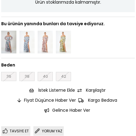
Ürün stoklarımızda kalmamıştır.
Bu ürünün yanında bunları da tavsiye ediyoruz.
Beden
36
38
40
42
İstek Listeme Ekle
Karşılaştır
Fiyat Düşünce Haber Ver
Kargo Bedava
Gelince Haber Ver
TAVSIYE ET
YORUM YAZ