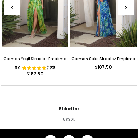
Carmen Yeşil Straplez Empirme
Carmen Saks Straplez Empirme
$187.50
📷
5.0
(1)
Desenli Abiye Elbise
Desenli Abiye Elbise
$187.50
Etiketler
58301
,