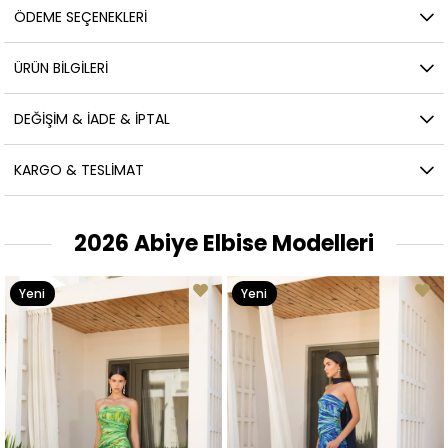
ÖDEME SEÇENEKLERI
ÜRÜN BILGILERI
DEĞIŞIM & İADE & İPTAL
KARGO & TESLIMAT
2026 Abiye Elbise Modelleri
Yeni
Yeni
Ürün
Ürün