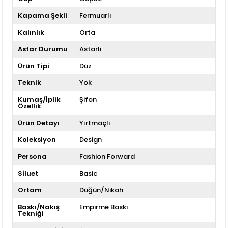
Kapama Şekli
Fermuarlı
Kalınlık
Orta
Astar Durumu
Astarlı
Ürün Tipi
Düz
Teknik
Yok
Kumaş/İplik
Şifon
Özellik
Ürün Detayı
Yırtmaçlı
Koleksiyon
Design
Persona
Fashion Forward
Siluet
Basic
Ortam
Düğün/Nikah
Baskı/Nakış
Empirme Baskı
Tekniği