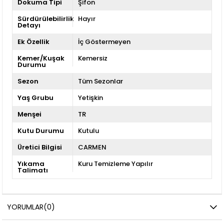
Dokuma Tipi
Şifon
Sürdürülebilirlik
Hayır
Detayı
Ek Özellik
İç Göstermeyen
Kemer/Kuşak
Kemersiz
Durumu
Sezon
Tüm Sezonlar
Yaş Grubu
Yetişkin
Menşei
TR
Kutu Durumu
Kutulu
Üretici Bilgisi
CARMEN
Yıkama
Kuru Temizleme Yapılır
Talimatı
YORUMLAR
(0)