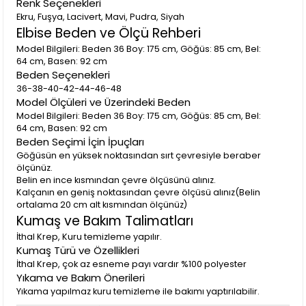
Renk Seçenekleri
Ekru, Fuşya, Lacivert, Mavi, Pudra, Siyah
Elbise Beden ve Ölçü Rehberi
Model Bilgileri: Beden 36 Boy: 175 cm, Göğüs: 85 cm, Bel:
(0)
64 cm, Basen: 92 cm
B** G**
25 Ağustos 2023
Beden Seçenekleri
Çok güzel bir ürün… Normalde üst bedenim ince olduğu için
36-38-40-42-44-46-48
42 - 44 beden elbise giyiyorum. Fakat bu abiyede 48 beden
Model Ölçüleri ve Üzerindeki Beden
aldım tam oldu. Kalıpları dar… üzerimde çok güzel oldu.
Model Bilgileri: Beden 36 Boy: 175 cm, Göğüs: 85 cm, Bel:
64 cm, Basen: 92 cm
Beden Seçimi İçin İpuçları
Göğüsün en yüksek noktasından sırt çevresiyle beraber
ölçünüz.
Belin en ince kısmından çevre ölçüsünü alınız.
Kalçanın en geniş noktasından çevre ölçüsü alınız(Belin
ortalama 20 cm alt kısmından ölçünüz)
Kumaş ve Bakım Talimatları
İthal Krep, Kuru temizleme yapılır.
Kumaş Türü ve Özellikleri
İthal Krep, çok az esneme payı vardır %100 polyester
Yıkama ve Bakım Önerileri
Yıkama yapılmaz kuru temizleme ile bakımı yaptırılabilir.