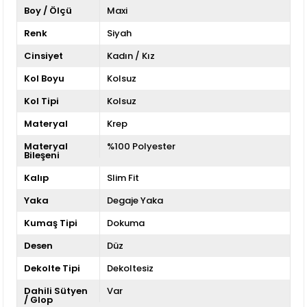
Boy / Ölçü
Maxi
Renk
Siyah
Cinsiyet
Kadın / Kız
Kol Boyu
Kolsuz
Kol Tipi
Kolsuz
Materyal
Krep
Materyal
%100 Polyester
Bileşeni
Kalıp
Slim Fit
Yaka
Degaje Yaka
Kumaş Tipi
Dokuma
Desen
Düz
Dekolte Tipi
Dekoltesiz
Dahili Sütyen
Var
/ Glop