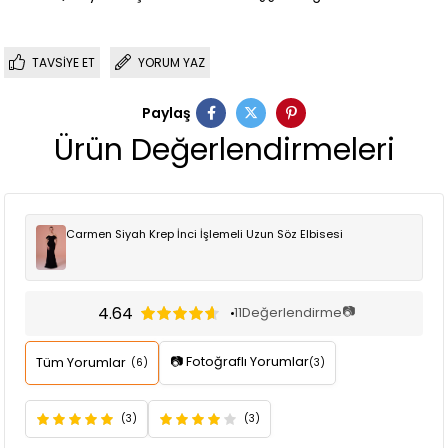
TAVSIYE ET
YORUM YAZ
Paylaş
Ürün Değerlendirmeleri
Carmen Siyah Krep İnci İşlemeli Uzun Söz Elbisesi
4.64
📷
11
Değerlendirme
📷 Fotoğraflı Yorumlar
Tüm Yorumlar
(6)
(3)
(3)
(3)