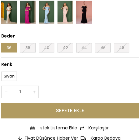
Beden
36
38
40
42
44
46
48
Renk
Siyah
İstek Listeme Ekle
Karşılaştır
Fiyat Düşünce Haber Ver
Kargo Bedava