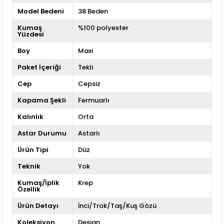
Model Bedeni
38 Beden
Kumaş
%100 polyester
Yüzdesi
Boy
Maxi
Paket İçeriği
Tekli
Cep
Cepsiz
Kapama Şekli
Fermuarlı
Kalınlık
Orta
Astar Durumu
Astarlı
Ürün Tipi
Düz
Teknik
Yok
Kumaş/İplik
Krep
Özellik
Ürün Detayı
İnci/Trok/Taş/Kuş Gözü
Koleksiyon
Design