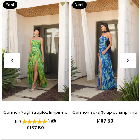
Yeni
Yeni
Ürün
Ürün
Carmen Yeşil Straplez Empirme
Carmen Saks Straplez Empirme
$187.50
📷
5.0
(1)
Desenli Abiye Elbise
Desenli Abiye Elbise
$187.50