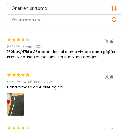
Önerilen Sıralama
(0)
S** T**
3 Ekim 2025
160boy/47kilo 36beden dar kalıp ama yinede bana göğüs
kısmı ve basenleri bol oldu, terzide yaptıracağım.
(0)
S** D**
14 Ağustos 2025
Bana olmasa da elbise ağır güEl