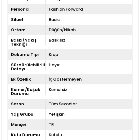
Persona
Fashion Forward
Siluet
Basic
Ortam
Düğün/Nikah
Baskı/Nakış
Baskısız
Tekniği
Dokuma Tipi
Krep
Sürdürülebilirlik
Hayır
Detayı
Ek Özellik
İç Göstermeyen
Kemer/Kuşak
Kemersiz
Durumu
Sezon
Tüm Sezonlar
Yaş Grubu
Yetişkin
Menşei
TR
Kutu Durumu
Kutulu