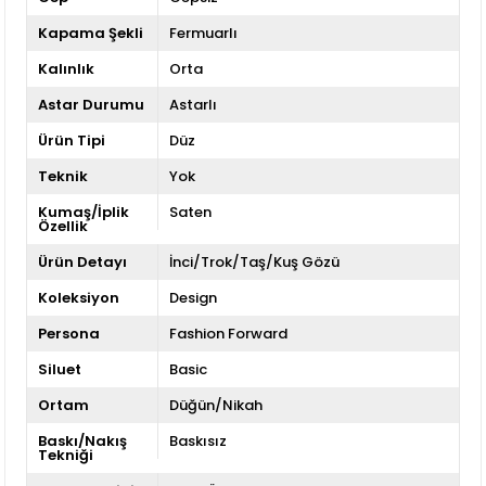
Kapama Şekli
Fermuarlı
Kalınlık
Orta
Astar Durumu
Astarlı
Ürün Tipi
Düz
Teknik
Yok
Kumaş/İplik
Saten
Özellik
Ürün Detayı
İnci/Trok/Taş/Kuş Gözü
Koleksiyon
Design
Persona
Fashion Forward
Siluet
Basic
Ortam
Düğün/Nikah
Baskı/Nakış
Baskısız
Tekniği