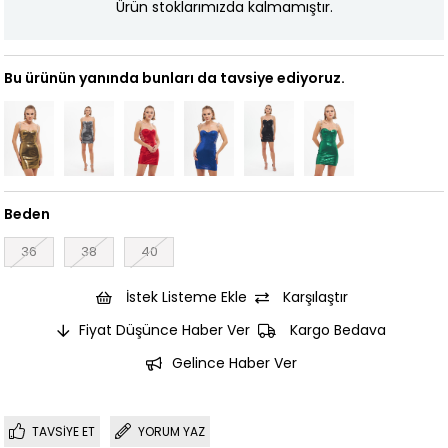
Ürün stoklarımızda kalmamıştır.
Bu ürünün yanında bunları da tavsiye ediyoruz.
Beden
36
38
40
İstek Listeme Ekle
Karşılaştır
Fiyat Düşünce Haber Ver
Kargo Bedava
Gelince Haber Ver
TAVSIYE ET
YORUM YAZ