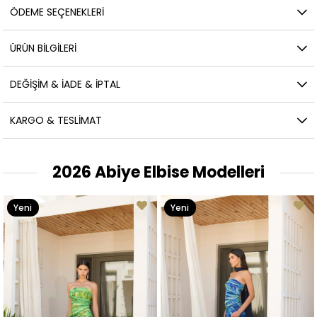
ÖDEME SEÇENEKLERI
ÜRÜN BILGILERI
DEĞIŞIM & İADE & İPTAL
KARGO & TESLIMAT
2026 Abiye Elbise Modelleri
Yeni
Yeni
Ürün
Ürün