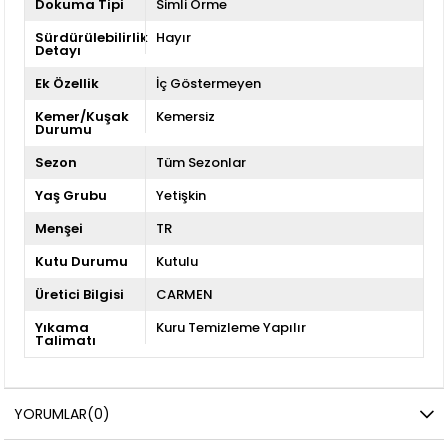
Dokuma Tipi
Simli Örme
Sürdürülebilirlik
Hayır
Detayı
Ek Özellik
İç Göstermeyen
Kemer/Kuşak
Kemersiz
Durumu
Sezon
Tüm Sezonlar
Yaş Grubu
Yetişkin
Menşei
TR
Kutu Durumu
Kutulu
Üretici Bilgisi
CARMEN
Yıkama
Kuru Temizleme Yapılır
Talimatı
YORUMLAR
(0)