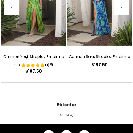
Carmen Yeşil Straplez Empirme
Carmen Saks Straplez Empirme
$187.50
📷
5.0
(1)
Desenli Abiye Elbise
Desenli Abiye Elbise
$187.50
Etiketler
58344
,