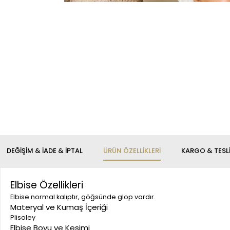
DEĞIŞIM & İADE & İPTAL
ÜRÜN ÖZELLIKLERI
KARGO & TESL
Elbise Özellikleri
Elbise normal kalıptır, göğsünde glop vardır.
Materyal ve Kumaş İçeriği
Plisoley
Elbise Boyu ve Kesimi