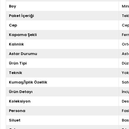
Boy
Min
Paket İçeriği
Tekl
Cep
Cep
Kapama Şekli
Fer
Kalınlık
Ort
Astar Durumu
Asta
Ürün Tipi
Düz
Teknik
Yok
Kumaş/İplik Özellik
Sat
Ürün Detayı
İnc
Koleksiyon
Des
Persona
Fas
Siluet
Bas