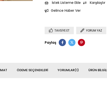
İstek Listeme Ekle
Karşılaştır
Gelince Haber Ver
TAVSIYE ET
YORUM YAZ
Paylaş
IMAT
ÖDEME SEÇENEKLERI
YORUMLAR
(1)
ÜRÜN BILGIL