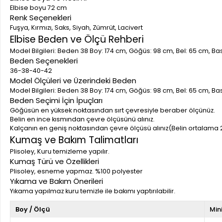
Elbise boyu 72 cm
Renk Seçenekleri
Fuşya, Kırmızı, Saks, Siyah, Zümrüt, Lacivert
Elbise Beden ve Ölçü Rehberi
Model Bilgileri: Beden 38 Boy: 174 cm, Göğüs: 98 cm, Bel: 65 cm, Ba
Beden Seçenekleri
36-38-40-42
Model Ölçüleri ve Üzerindeki Beden
Model Bilgileri: Beden 38 Boy: 174 cm, Göğüs: 98 cm, Bel: 65 cm, Ba
Beden Seçimi İçin İpuçları
Göğüsün en yüksek noktasından sırt çevresiyle beraber ölçünüz.
Belin en ince kısmından çevre ölçüsünü alınız.
Kalçanın en geniş noktasından çevre ölçüsü alınız(Belin ortalama 
Kumaş ve Bakım Talimatları
Plisoley, Kuru temizleme yapılır.
Kumaş Türü ve Özellikleri
Plisoley, esneme yapmaz. %100 polyester
Yıkama ve Bakım Önerileri
Yıkama yapılmaz kuru temizle ile bakımı yaptırılabilir.
Boy / Ölçü
Min