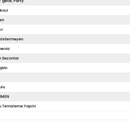
 / gece
Party
kısız
en
ır
Göstermeyen
ersiz
 Sezonlar
şkin
ulu
RMEN
u Temizleme Yapılır