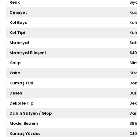
Renk
Siy
Cinsiyet
Kad
Kol Boyu
Kol
Kol Tipi
Kol
Materyal
Sat
Materyal Bileşeni
%10
Kalıp
Slim
Yaka
Str
Kumaş Tipi
Do
Desen
Düz
Dekolte Tipi
Dek
Dahili Sütyen / Glop
Var
Model Bedeni
38 
Kumaş Yüzdesi
%10