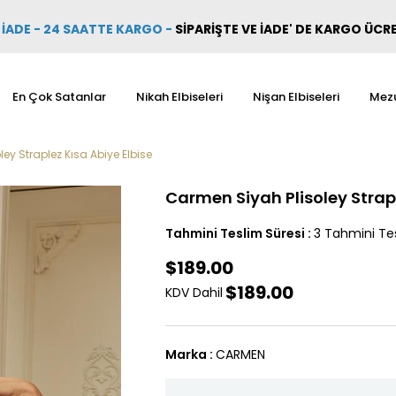
İADE - 24 SAATTE KARGO
-
SİPARİŞTE VE İADE' DE KARGO ÜCR
En Çok Satanlar
Nikah Elbiseleri
Nişan Elbiseleri
Mezu
ey Straplez Kısa Abiye Elbise
Carmen Siyah Plisoley Strapl
Tahmini Teslim Süresi
:
3 Tahmini Tes
$189.00
$189.00
KDV Dahil
Marka
:
CARMEN