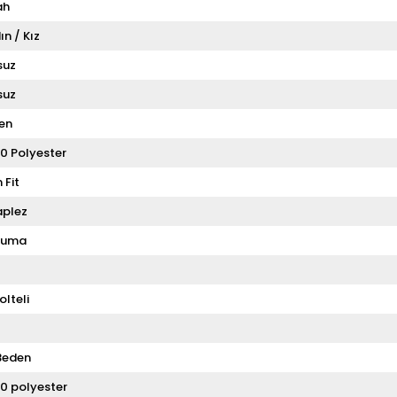
ah
ın / Kız
suz
suz
en
0 Polyester
 Fit
aplez
kuma
olteli
Beden
0 polyester