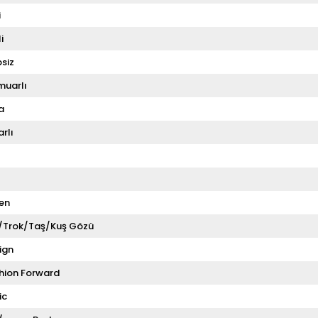
i
i
siz
muarlı
a
rlı
en
i/Trok/Taş/Kuş Gözü
ign
hion Forward
ic