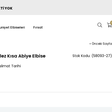
ETİ YOK
niyet Elbiseleri
Fırsat
« Önceki Sayfa
ez Kısa Abiye Elbise
(58093-27)
limat Tarihi