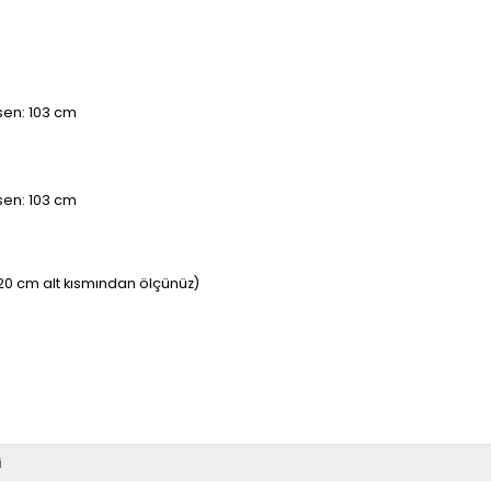
sen: 103 cm
sen: 103 cm
20 cm alt kısmından ölçünüz)
i