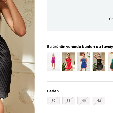
Ür
Bu ürünün yanında bunları da tavsiy
Beden
36
38
40
42