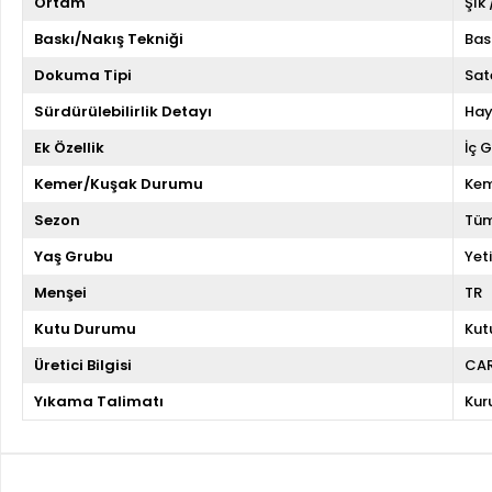
Ortam
Şık
Baskı/Nakış Tekniği
Bas
Dokuma Tipi
Sat
Sürdürülebilirlik Detayı
Hay
Ek Özellik
İç 
Kemer/Kuşak Durumu
Kem
Sezon
Tüm
Yaş Grubu
Yeti
Menşei
TR
Kutu Durumu
Kut
Üretici Bilgisi
CA
Yıkama Talimatı
Kur