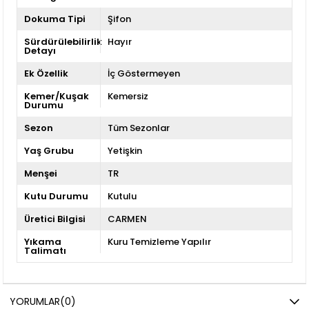
Dokuma Tipi
Şifon
Sürdürülebilirlik
Hayır
Detayı
Ek Özellik
İç Göstermeyen
Kemer/Kuşak
Kemersiz
Durumu
Sezon
Tüm Sezonlar
Yaş Grubu
Yetişkin
Menşei
TR
Kutu Durumu
Kutulu
Üretici Bilgisi
CARMEN
Yıkama
Kuru Temizleme Yapılır
Talimatı
YORUMLAR
(0)