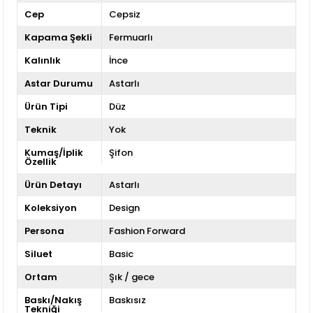
Cep
Cepsiz
Kapama Şekli
Fermuarlı
Kalınlık
İnce
Astar Durumu
Astarlı
Ürün Tipi
Düz
Teknik
Yok
Kumaş/İplik
Şifon
Özellik
Ürün Detayı
Astarlı
Koleksiyon
Design
Persona
Fashion Forward
Siluet
Basic
Ortam
Şık / gece
Baskı/Nakış
Baskısız
Tekniği