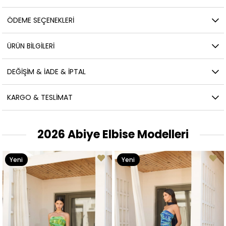
ÖDEME SEÇENEKLERI
ÜRÜN BILGILERI
DEĞIŞIM & İADE & İPTAL
KARGO & TESLIMAT
2026 Abiye Elbise Modelleri
Yeni
Yeni
Ürün
Ürün