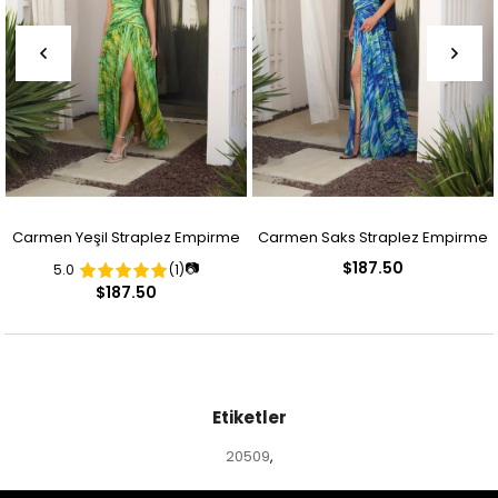
Carmen Yeşil Straplez Empirme
Carmen Saks Straplez Empirme
$187.50
📷
5.0
(1)
Desenli Abiye Elbise
Desenli Abiye Elbise
$187.50
Etiketler
20509
,