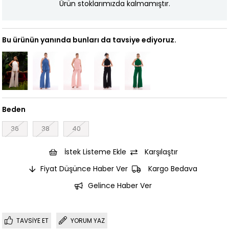
Ürün stoklarımızda kalmamıştır.
Bu ürünün yanında bunları da tavsiye ediyoruz.
Beden
36
38
40
İstek Listeme Ekle
Karşılaştır
Fiyat Düşünce Haber Ver
Kargo Bedava
Gelince Haber Ver
TAVSIYE ET
YORUM YAZ