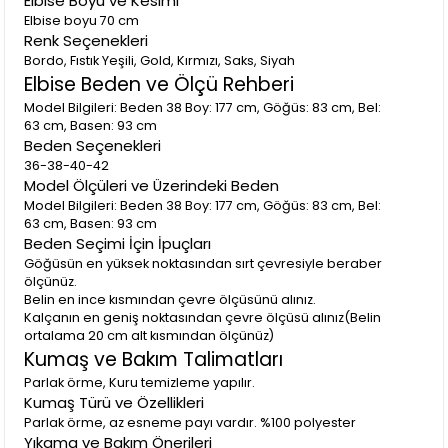
Elbise Boyu ve Kesimi
Elbise boyu 70 cm
Renk Seçenekleri
Bordo, Fıstık Yeşili, Gold, Kırmızı, Saks, Siyah
Elbise Beden ve Ölçü Rehberi
Model Bilgileri: Beden 38 Boy: 177 cm, Göğüs: 83 cm, Bel:
63 cm, Basen: 93 cm
Beden Seçenekleri
36-38-40-42
Model Ölçüleri ve Üzerindeki Beden
Model Bilgileri: Beden 38 Boy: 177 cm, Göğüs: 83 cm, Bel:
63 cm, Basen: 93 cm
Beden Seçimi İçin İpuçları
Göğüsün en yüksek noktasından sırt çevresiyle beraber
ölçünüz.
Belin en ince kısmından çevre ölçüsünü alınız.
Kalçanın en geniş noktasından çevre ölçüsü alınız(Belin
ortalama 20 cm alt kısmından ölçünüz)
Kumaş ve Bakım Talimatları
Parlak örme, Kuru temizleme yapılır.
Kumaş Türü ve Özellikleri
Parlak örme, az esneme payı vardır. %100 polyester
Yıkama ve Bakım Önerileri