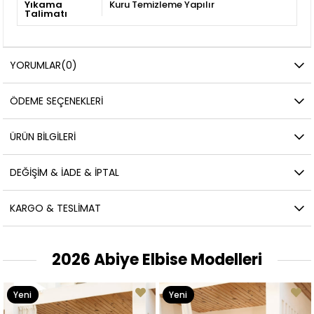
Yıkama
Kuru Temizleme Yapılır
Talimatı
YORUMLAR
(0)
ÖDEME SEÇENEKLERI
ÜRÜN BILGILERI
DEĞIŞIM & İADE & İPTAL
KARGO & TESLIMAT
2026 Abiye Elbise Modelleri
Yeni
Yeni
Ürün
Ürün