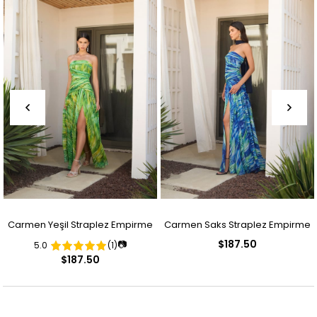
Carmen Yeşil Straplez Empirme
Carmen Saks Straplez Empirme
$187.50
📷
5.0
(1)
Desenli Abiye Elbise
Desenli Abiye Elbise
$187.50