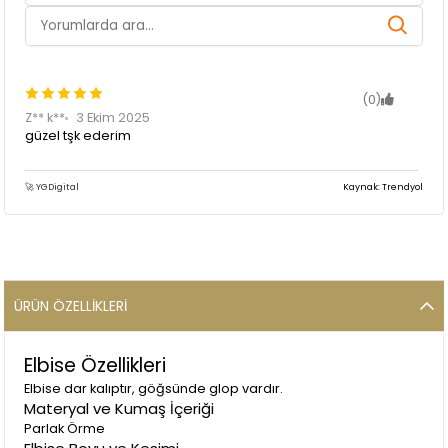
(0)
Z** k**
3 Ekim 2025
güzel tşk ederim
🚀 YGDigital
Kaynak: Trendyol
ÜRÜN ÖZELLIKLERI
Elbise Özellikleri
Elbise dar kalıptır, göğsünde glop vardır.
Materyal ve Kumaş İçeriği
Parlak Örme