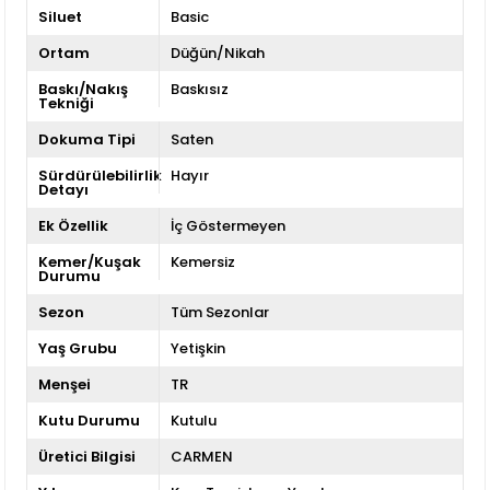
Siluet
Basic
Ortam
Düğün/Nikah
Baskı/Nakış
Baskısız
Tekniği
Dokuma Tipi
Saten
Sürdürülebilirlik
Hayır
Detayı
Ek Özellik
İç Göstermeyen
Kemer/Kuşak
Kemersiz
Durumu
Sezon
Tüm Sezonlar
Yaş Grubu
Yetişkin
Menşei
TR
Kutu Durumu
Kutulu
Üretici Bilgisi
CARMEN