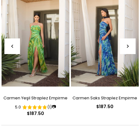
Carmen Yeşil Straplez Empirme
Carmen Saks Straplez Empirme
$187.50
📷
5.0
(1)
Desenli Abiye Elbise
Desenli Abiye Elbise
$187.50