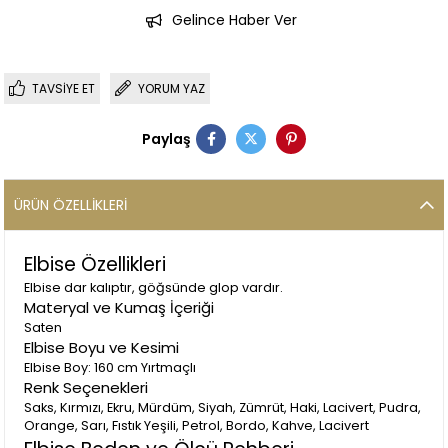
Gelince Haber Ver
TAVSIYE ET
YORUM YAZ
Paylaş
ÜRÜN ÖZELLIKLERI
Elbise Özellikleri
Elbise dar kalıptır, göğsünde glop vardır.
Materyal ve Kumaş İçeriği
Saten
Elbise Boyu ve Kesimi
Elbise Boy: 160 cm Yırtmaçlı
Renk Seçenekleri
Saks, Kırmızı, Ekru, Mürdüm, Siyah, Zümrüt, Haki, Lacivert, Pudra,
Orange, Sarı, Fıstık Yeşili, Petrol, Bordo, Kahve, Lacivert