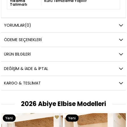
Yıkama
Kuru Temizleme Yapılır
Talimatı
YORUMLAR
(0)
ÖDEME SEÇENEKLERI
ÜRÜN BILGILERI
DEĞIŞIM & İADE & İPTAL
KARGO & TESLIMAT
2026 Abiye Elbise Modelleri
Yeni
Yeni
Ürün
Ürün