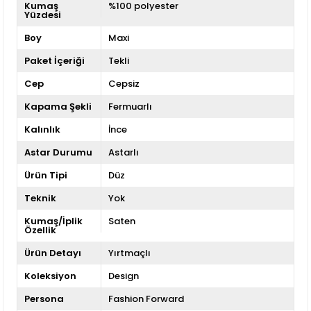
Kumaş
%100 polyester
Yüzdesi
Boy
Maxi
Paket İçeriği
Tekli
Cep
Cepsiz
Kapama Şekli
Fermuarlı
Kalınlık
İnce
Astar Durumu
Astarlı
Ürün Tipi
Düz
Teknik
Yok
Kumaş/İplik
Saten
Özellik
Ürün Detayı
Yırtmaçlı
Koleksiyon
Design
Persona
Fashion Forward