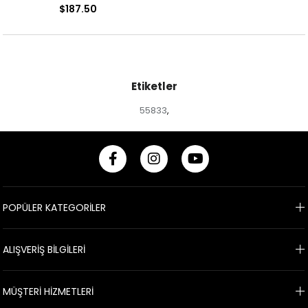
Desenli Abiye Elbise
Desenli Abiye Elbise
$187.50
Etiketler
55833
,
POPÜLER KATEGORİLER
ALIŞVERİŞ BİLGİLERİ
MÜŞTERİ HİZMETLERİ