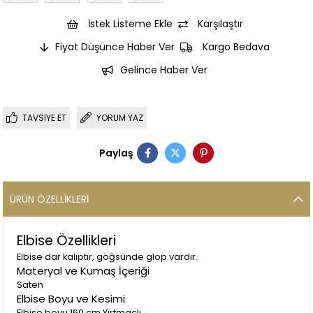
İstek Listeme Ekle
Karşılaştır
Fiyat Düşünce Haber Ver
Kargo Bedava
Gelince Haber Ver
TAVSIYE ET
YORUM YAZ
Paylaş
ÜRÜN ÖZELLIKLERI
Elbise Özellikleri
Elbise dar kalıptır, göğsünde glop vardır.
Materyal ve Kumaş İçeriği
Saten
Elbise Boyu ve Kesimi
Elbise boyu 160 cm Yırtmaçlı