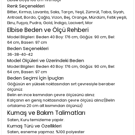
Renk Seçenekleri
Bitter, Kırmızı, Lavanta, Saks, Tarçın, Yeşil, Zümrüt, Taba, Siyah,
Antrasit, Bordo, Çağla, Vizon, Bej, Orange, Mürdüm, Fıstık yeşili,
Ekru, Fuşya, Pudra, Gold, İndigo, Lacivert, Mor
Elbise Beden ve Ölçü Rehberi
Model Bilgileri: Beden 40 Boy: 176 cm, Göğüs: 90 cm, Bel:
64 cm, Basen: 97 cm
Beden Seçenekleri
36-38-40-42
Model Ölçüleri ve Üzerindeki Beden
Model Bilgileri: Beden 40 Boy: 176 cm, Göğüs: 90 cm, Bel:
64 cm, Basen: 97 cm
Beden Seçimi İçin İpuçları
Göğüsün en yüksek noktasından sırt çevresiyle beraber
ölçünüz.
Belin en ince kısmından çevre ölçüsünü alınız.
Kalçanın en geniş noktasından çevre ölçüsü alınız(Belin
ortalama 20 cm alt kısmından ölçünüz)
Kumaş ve Bakım Talimatları
Saten, Kuru temizleme yapılır.
Kumaş Türü ve Özellikleri
Saten, esneme yapmaz. %100 polyester