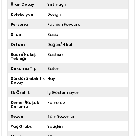
Ürün Detayı
Yırtmaçlı
Koleksiyon
Design
Persona
Fashion Forward
Siluet
Basic
Ortam
Düğün/Nikah
Baskı/Nakış
Baskısız
Tekniği
Dokuma Tipi
Saten
Sürdürülebilirlik
Hayır
Detayı
Ek Özellik
İç Göstermeyen
Kemer/Kuşak
Kemersiz
Durumu
Sezon
Tüm Sezonlar
Yaş Grubu
Yetişkin