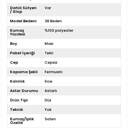
Dahili Sütyen
Var
/ Glop
Model Bedeni
38 Beden
Kumaş
%100 polyester
Yüzdesi
Boy
Maxi
Paket İçeriği
Tekli
Cep
Cepsiz
Kapama Şekli
Fermuarlı
Kalınlık
İnce
Astar Durumu
Astarlı
Ürün Tipi
Düz
Teknik
Yok
Kumaş/İplik
Saten
Özellik