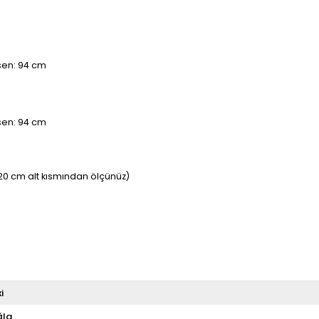
asen: 94 cm
asen: 94 cm
20 cm alt kısmından ölçünüz)
i
la