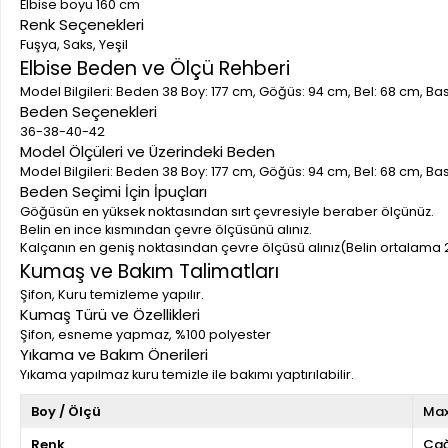
Elbise boyu 160 cm
Renk Seçenekleri
Fuşya, Saks, Yeşil
Elbise Beden ve Ölçü Rehberi
Model Bilgileri: Beden 38 Boy: 177 cm, Göğüs: 94 cm, Bel: 68 cm, B
Beden Seçenekleri
36-38-40-42
Model Ölçüleri ve Üzerindeki Beden
Model Bilgileri: Beden 38 Boy: 177 cm, Göğüs: 94 cm, Bel: 68 cm, B
Beden Seçimi İçin İpuçları
Göğüsün en yüksek noktasından sırt çevresiyle beraber ölçünüz.
Belin en ince kısmından çevre ölçüsünü alınız.
Kalçanın en geniş noktasından çevre ölçüsü alınız(Belin ortalama 
Kumaş ve Bakım Talimatları
Şifon, Kuru temizleme yapılır.
Kumaş Türü ve Özellikleri
Şifon, esneme yapmaz, %100 polyester
Yıkama ve Bakım Önerileri
Yıkama yapılmaz kuru temizle ile bakımı yaptırılabilir.
Boy / Ölçü
Max
Renk
Çağ