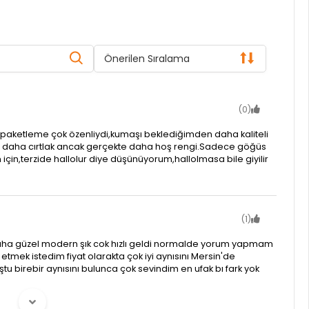
Önerilen Sıralama
(0)
aketleme çok özenliydi,kumaşı beklediğimden daha kaliteli
a daha cırtlak ancak gerçekte daha hoş rengi.Sadece göğüs
 için,terzide hallolur diye düşünüyorum,hallolmasa bile giyilir
(1)
aha güzel modern şık cok hızlı geldi normalde yorum yapmam
 etmek istedim fiyat olarakta çok iyi aynısını Mersin'de
 birebir aynısını bulunca çok sevindim en ufak bı fark yok