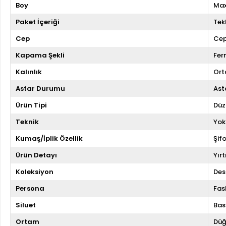
Boy
Max
Paket İçeriği
Tekl
Cep
Cep
Kapama Şekli
Fer
Kalınlık
Ort
Astar Durumu
Asta
Ürün Tipi
Düz
Teknik
Yok
Kumaş/İplik Özellik
Şif
Ürün Detayı
Yır
Koleksiyon
Des
Persona
Fas
Siluet
Bas
Ortam
Düğ