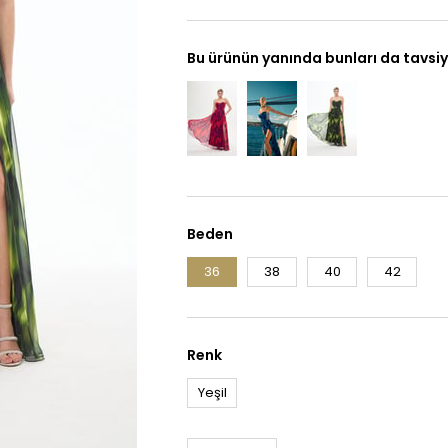
Bu ürünün yanında bunları da tavsiy
Beden
36
38
40
42
Renk
Yeşil