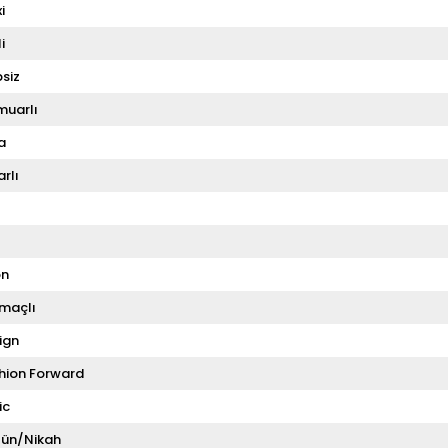
i
i
siz
muarlı
a
rlı
on
tmaçlı
ign
hion Forward
ic
ün/Nikah