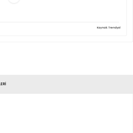
Kaynak: Trendyol
(0)
l ilgi gösterdi ve acilen gönderdi ve elimize ulaştı. Paketinden
mını dilerim.
ERI