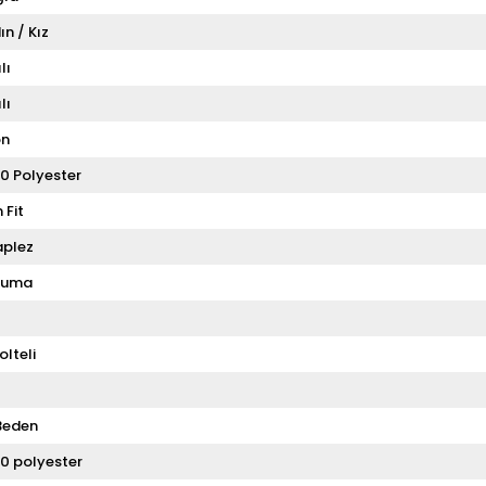
ın / Kız
lı
lı
on
0 Polyester
 Fit
aplez
kuma
olteli
Beden
0 polyester