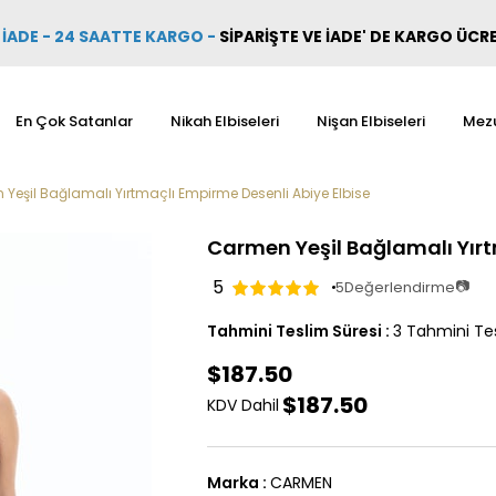
İADE - 24 SAATTE KARGO
-
SİPARİŞTE VE İADE' DE KARGO ÜCR
En Çok Satanlar
Nikah Elbiseleri
Nişan Elbiseleri
Mezu
Yeşil Bağlamalı Yırtmaçlı Empirme Desenli Abiye Elbise
Carmen Yeşil Bağlamalı Yırt
5
📷
5
Değerlendirme
Tahmini Teslim Süresi
:
3 Tahmini Tes
$187.50
$187.50
KDV Dahil
Marka
:
CARMEN