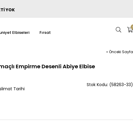
ETİ YOK
niyet Elbiseleri
Fırsat
« Önceki Sayfa
maçlı Empirme Desenli Abiye Elbise
(58263-33)
limat Tarihi