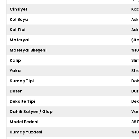
Cinsiyet
Kad
Kol Boyu
Askı
Kol Tipi
Askı
Materyal
Şif
Materyal Bileşeni
%10
Kalıp
Slim
Yaka
Str
Kumaş Tipi
Do
Desen
Düz
Dekolte Tipi
Dek
Dahili Sütyen / Glop
Var
Model Bedeni
38 
Kumaş Yüzdesi
%10