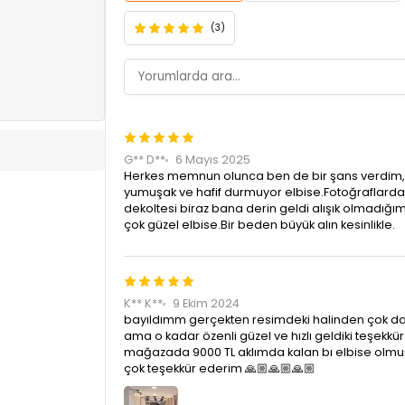
(3)
G** D**
6 Mayıs 2025
Herkes memnun olunca ben de bir şans verdim,p
yumuşak ve hafif durmuyor elbise.Fotoğraflard
dekoltesi biraz bana derin geldi alışık olmadığım
çok güzel elbise.Bir beden büyük alın kesinlikle.
K** K**
9 Ekim 2024
bayıldımm gerçekten resimdeki halinden çok d
ama o kadar özenli güzel ve hızlı geldiki teşekkür
mağazada 9000 TL aklımda kalan bı elbise olmuştu
çok teşekkür ederim 🙏🏼🙏🏼🙏🏼