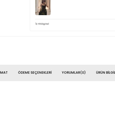
🚀 YGDigital
**** ****
21 Eylül 2024
3 gün içinde elimize geçmesini istedik. Firma öze
çıkartıp giydi nişanlım. Bu ilgi ve başarınızın deva
IMAT
ÖDEME SEÇENEKLERI
YORUMLAR
(0)
ÜRÜN BILGIL