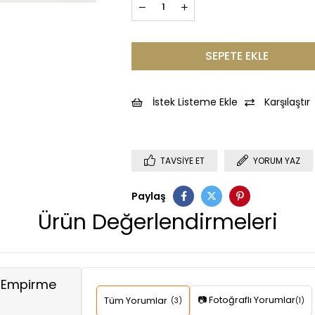
İstek Listeme Ekle
Karşılaştır
TAVSIYE ET
YORUM YAZ
Paylaş
Ürün Değerlendirmeleri
ı Empirme
📷 Fotoğraflı Yorumlar
Tüm Yorumlar
(3)
(1)