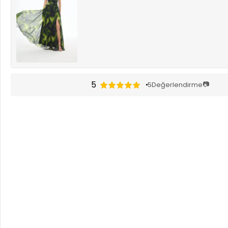
5
📷
5
Değerlendirme