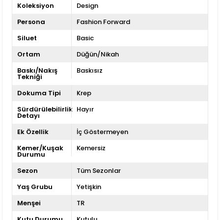
Koleksiyon
Design
Persona
Fashion Forward
Siluet
Basic
Ortam
Düğün/Nikah
Baskı/Nakış
Baskısız
Tekniği
Dokuma Tipi
Krep
Sürdürülebilirlik
Hayır
Detayı
Ek Özellik
İç Göstermeyen
Kemer/Kuşak
Kemersiz
Durumu
Sezon
Tüm Sezonlar
Yaş Grubu
Yetişkin
Menşei
TR
Kutu Durumu
Kutulu