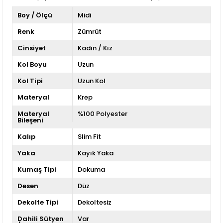
Boy / Ölçü
Midi
Renk
Zümrüt
Cinsiyet
Kadın / Kız
Kol Boyu
Uzun
Kol Tipi
Uzun Kol
Materyal
Krep
Materyal
%100 Polyester
Bileşeni
Kalıp
Slim Fit
Yaka
Kayık Yaka
Kumaş Tipi
Dokuma
Desen
Düz
Dekolte Tipi
Dekoltesiz
Dahili Sütyen
Var