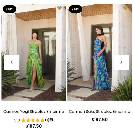
Yeni
Yeni
Ürün
Ürün
Carmen Yeşil Straplez Empirme
Carmen Saks Straplez Empirme
$187.50
📷
5.0
(1)
Desenli Abiye Elbise
Desenli Abiye Elbise
$187.50