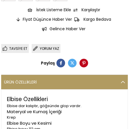
İstek Listeme Ekle
Karşılaştır
Fiyat Düşünce Haber Ver
Kargo Bedava
Gelince Haber Ver
TAVSIYE ET
YORUM YAZ
Paylaş
ÜRÜN ÖZELLIKLERI
Elbise Özellikleri
Elbise dar kalıptır, göğsünde glop vardır.
Materyal ve Kumaş İçeriği
Krep
Elbise Boyu ve Kesimi
Elbise boyu 112 cm