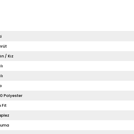
i
rüt
ın / Kız
lı
lı
a
0 Polyester
 Fit
aplez
kuma