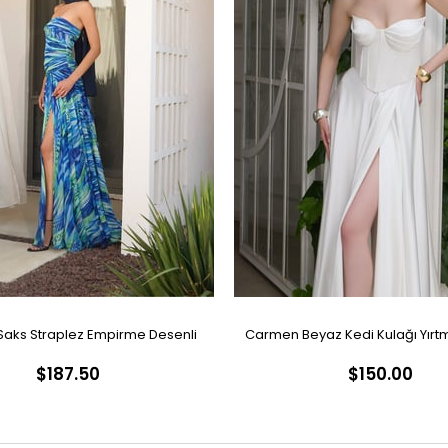
aks Straplez Empirme Desenli
Carmen Beyaz Kedi Kulağı Yırtm
$187.50
$150.00
Abiye Elbise
Nikah Elbisesi