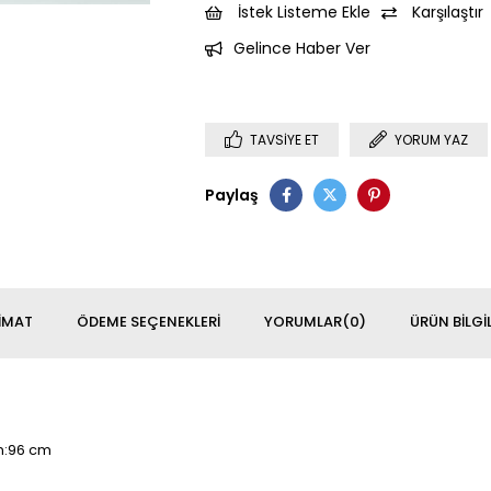
İstek Listeme Ekle
Karşılaştır
Gelince Haber Ver
TAVSIYE ET
YORUM YAZ
Paylaş
IMAT
ÖDEME SEÇENEKLERI
YORUMLAR
(0)
ÜRÜN BILGIL
en:96 cm