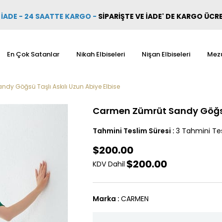
İADE - 24 SAATTE KARGO
-
SİPARİŞTE VE İADE' DE KARGO ÜCR
En Çok Satanlar
Nikah Elbiseleri
Nişan Elbiseleri
Mezu
dy Göğsü Taşlı Askılı Uzun Abiye Elbise
Carmen Zümrüt Sandy Göğsü T
Tahmini Teslim Süresi
:
3 Tahmini Tes
$200.00
$200.00
KDV Dahil
Marka
:
CARMEN