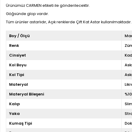
Ürünümüz CARMEN etiketi ile gönderilecektir.
Göğsünde glop vardır.
Tüm ürünler astarlıdır, Açık renklerde Çift Kat Astar kullanılmaktadır.
Boy / Ölçü
Max
Renk
Züm
Cinsiyet
Kad
Kol Boyu
Askı
Kol Tipi
Askı
Materyal
Likr
Materyal Bileşeni
%10
Kalıp
Slim
Yaka
Str
Kumaş Tipi
Do