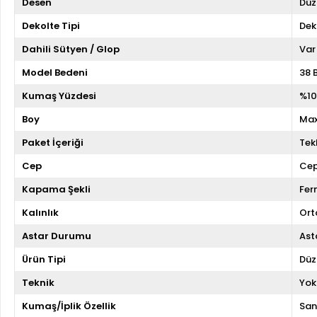
Desen
Düz
Dekolte Tipi
Dek
Dahili Sütyen / Glop
Var
Model Bedeni
38 
Kumaş Yüzdesi
%10
Boy
Max
Paket İçeriği
Tekl
Cep
Cep
Kapama Şekli
Fer
Kalınlık
Ort
Astar Durumu
Asta
Ürün Tipi
Düz
Teknik
Yok
Kumaş/İplik Özellik
San