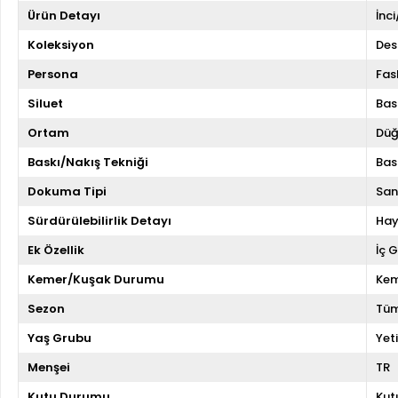
Ürün Detayı
İnc
Koleksiyon
Des
Persona
Fas
Siluet
Bas
Ortam
Düğ
Baskı/Nakış Tekniği
Bas
Dokuma Tipi
San
Sürdürülebilirlik Detayı
Hay
Ek Özellik
İç 
Kemer/Kuşak Durumu
Kem
Sezon
Tüm
Yaş Grubu
Yeti
Menşei
TR
Kutu Durumu
Kut