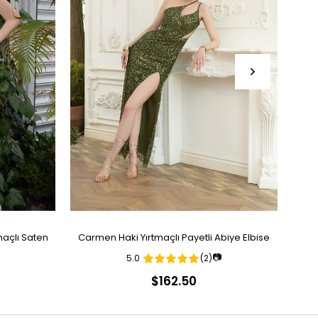
açlı Saten
Carmen Haki Yırtmaçlı Payetli Abiye Elbise
Ca
📷
5.0
(2)
$162.50