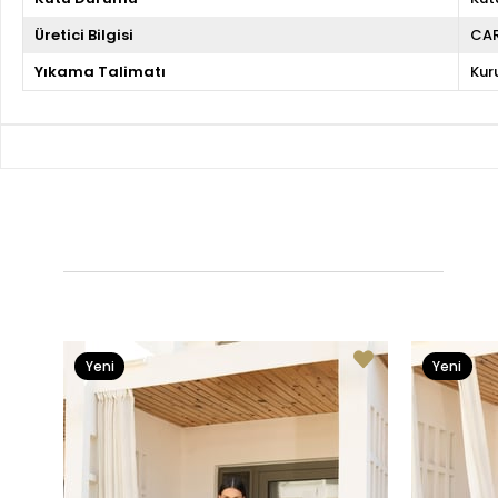
Üretici Bilgisi
CA
Yıkama Talimatı
Kur
Yeni
Yeni
Ürün
Ürün