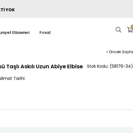
ETİ YOK
niyet Elbiseleri
Fırsat
« Önceki Sayfa
aşlı Askılı Uzun Abiye Elbise
(58176-34)
limat Tarihi