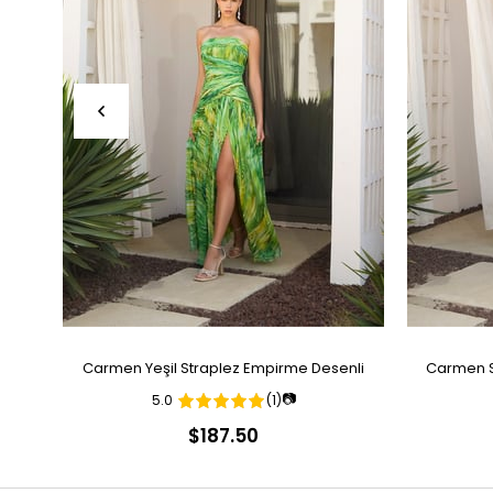
Carmen Yeşil Straplez Empirme Desenli
Carmen S
📷
5.0
(1)
Abiye Elbise
$187.50