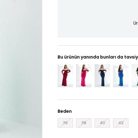
Ür
Bu ürünün yanında bunları da tavsiy
Beden
36
38
40
42