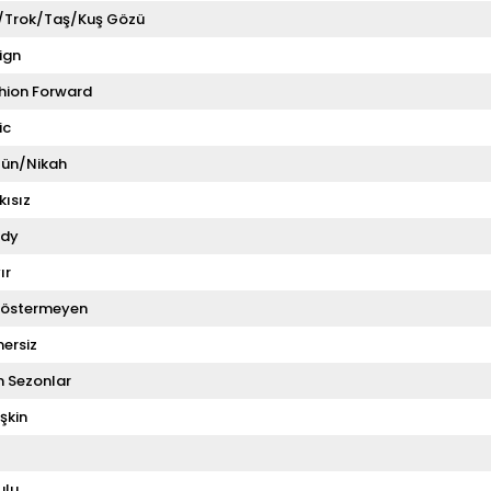
i/Trok/Taş/Kuş Gözü
ign
hion Forward
ic
ün/Nikah
kısız
dy
ır
Göstermeyen
ersiz
 Sezonlar
şkin
ulu