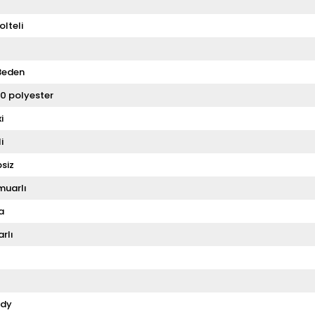
olteli
Beden
0 polyester
i
i
siz
muarlı
a
rlı
dy