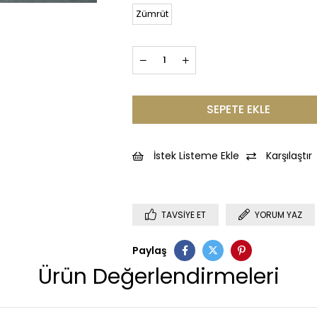
Zümrüt
İstek Listeme Ekle
Karşılaştır
TAVSIYE ET
YORUM YAZ
Paylaş
Ürün Değerlendirmeleri