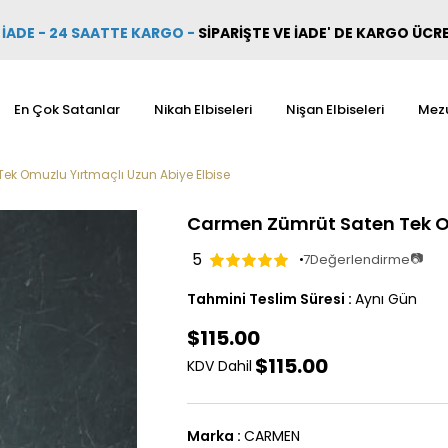
İADE - 24 SAATTE KARGO
-
SİPARİŞTE VE İADE' DE KARGO ÜCR
En Çok Satanlar
Nikah Elbiseleri
Nişan Elbiseleri
Mezu
k Omuzlu Yırtmaçlı Uzun Abiye Elbise
Carmen Zümrüt Saten Tek Om
5
📷
7
Değerlendirme
Tahmini Teslim Süresi
:
Aynı Gün
$115.00
$115.00
KDV Dahil
Marka
:
CARMEN