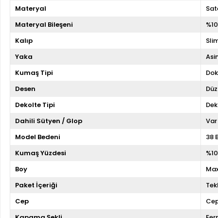
Materyal
Sat
Materyal Bileşeni
%10
Kalıp
Slim
Yaka
Asi
Kumaş Tipi
Do
Desen
Düz
Dekolte Tipi
Dek
Dahili Sütyen / Glop
Var
Model Bedeni
38 
Kumaş Yüzdesi
%10
Boy
Max
Paket İçeriği
Tekl
Cep
Cep
Kapama Şekli
Fer