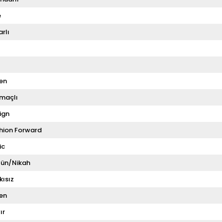
e
rlı
en
tmaçlı
ign
hion Forward
ic
ün/Nikah
kısız
en
ır