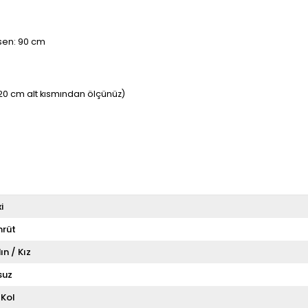
asen: 90 cm
20 cm alt kısmından ölçünüz)
i
rüt
ın / Kız
suz
 Kol