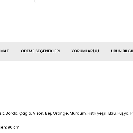
IMAT
ÖDEME SEÇENEKLERI
YORUMLAR
(0)
ÜRÜN BILGIL
asit, Bordo, Çağla, Vizon, Bej, Orange, Mürdüm, Fıstık yeşili, Ekru, Fuşya, 
asen: 90 cm