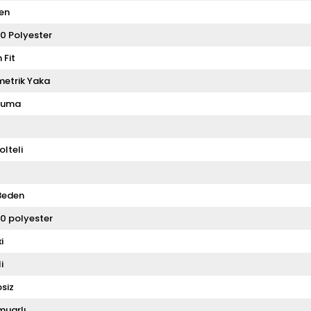
en
0 Polyester
 Fit
metrik Yaka
kuma
olteli
Beden
0 polyester
i
i
siz
muarlı