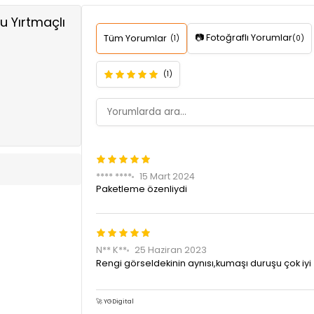
 Yırtmaçlı
📷 Fotoğraflı Yorumlar
Tüm Yorumlar
(1)
(0)
(1)
**** ****
15 Mart 2024
Paketleme özenliydi
N** K**
25 Haziran 2023
Rengi görseldekinin aynısı,kumaşı duruşu çok iy
🚀 YGDigital