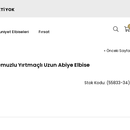
ETİ YOK
niyet Elbiseleri
Fırsat
« Önceki Sayfa
uzlu Yırtmaçlı Uzun Abiye Elbise
(55833-34)