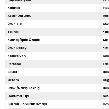
Kalınlık
İnc
Astar Durumu
Asta
Ürün Tipi
Düz
Teknik
Yok
Kumaş/İplik Özellik
Sat
Ürün Detayı
Yır
Koleksiyon
Des
Persona
Fas
Siluet
Bas
Ortam
Düğ
Baskı/Nakış Tekniği
Bas
Dokuma Tipi
Sat
Sürdürülebilirlik Detayı
Hay