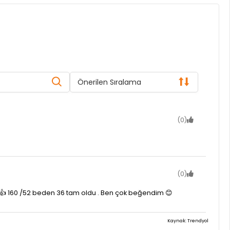
Önerilen Sıralama
(0)
(0)
i 👍 160 /52 beden 36 tam oldu . Ben çok beğendim 😊
Kaynak: Trendyol