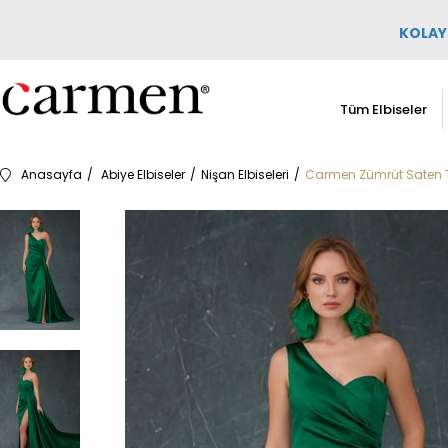
KOLAY 
Tüm Elbiseler
Anasayfa
Abiye Elbiseler
Nişan Elbiseleri
Carmen Zümrüt Saten Te