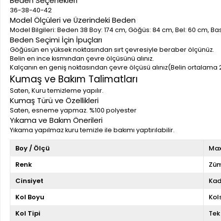
Beden Seçenekleri
36-38-40-42
Model Ölçüleri ve Üzerindeki Beden
Model Bilgileri: Beden 38 Boy: 174 cm, Göğüs: 84 cm, Bel: 60 cm, B
Beden Seçimi İçin İpuçları
Göğüsün en yüksek noktasından sırt çevresiyle beraber ölçünüz.
Belin en ince kısmından çevre ölçüsünü alınız.
Kalçanın en geniş noktasından çevre ölçüsü alınız(Belin ortalama 
Kumaş ve Bakım Talimatları
Saten, Kuru temizleme yapılır.
Kumaş Türü ve Özellikleri
Saten, esneme yapmaz. %100 polyester
Yıkama ve Bakım Önerileri
Yıkama yapılmaz kuru temizle ile bakımı yaptırılabilir.
Boy / Ölçü
Max
Renk
Züm
Cinsiyet
Kad
Kol Boyu
Kol
Kol Tipi
Tek