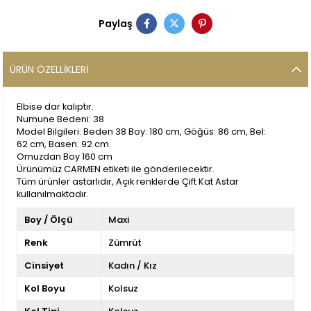
Paylaş
ÜRÜN ÖZELLIKLERI
Elbise dar kalıptır.
Numune Bedeni: 38
Model Bilgileri: Beden 38 Boy: 180 cm, Göğüs: 86 cm, Bel:
62 cm, Basen: 92 cm
Omuzdan Boy 160 cm
Ürünümüz CARMEN etiketi ile gönderilecektir.
Tüm ürünler astarlıdır, Açık renklerde Çift Kat Astar
kullanılmaktadır.
Boy / Ölçü
Maxi
Renk
Zümrüt
Cinsiyet
Kadın / Kız
Kol Boyu
Kolsuz