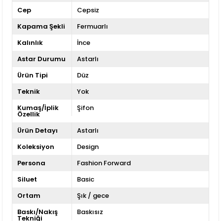
Cep
Cepsiz
Kapama Şekli
Fermuarlı
Kalınlık
İnce
Astar Durumu
Astarlı
Ürün Tipi
Düz
Teknik
Yok
Kumaş/İplik
Şifon
Özellik
Ürün Detayı
Astarlı
Koleksiyon
Design
Persona
Fashion Forward
Siluet
Basic
Ortam
Şık / gece
Baskı/Nakış
Baskısız
Tekniği