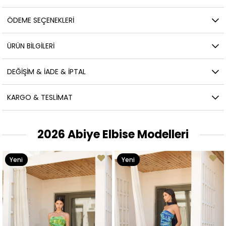
ÖDEME SEÇENEKLERI
ÜRÜN BILGILERI
DEĞIŞIM & İADE & İPTAL
KARGO & TESLIMAT
2026 Abiye Elbise Modelleri
Yeni
Yeni
Ürün
Ürün