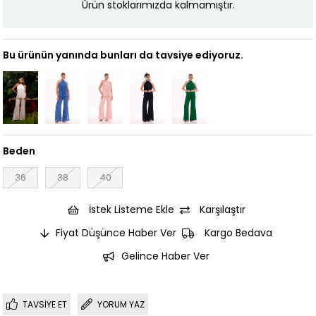
Ürün stoklarımızda kalmamıştır.
Bu ürünün yanında bunları da tavsiye ediyoruz.
Beden
36
38
40
İstek Listeme Ekle
Karşılaştır
Fiyat Düşünce Haber Ver
Kargo Bedava
Gelince Haber Ver
TAVSIYE ET
YORUM YAZ