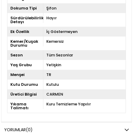
Dokuma Tipi
Şifon
Sürdürülebilirlik
Hayır
Detayı
Ek Özellik
İç Göstermeyen
Kemer/Kuşak
Kemersiz
Durumu
Sezon
Tüm Sezonlar
Yaş Grubu
Yetişkin
Menşei
TR
Kutu Durumu
Kutulu
Üretici Bilgisi
CARMEN
Yıkama
Kuru Temizleme Yapılır
Talimatı
YORUMLAR
(0)