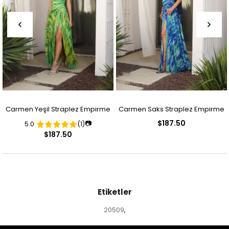
Carmen Yeşil Straplez Empirme
Carmen Saks Straplez Empirme
$187.50
📷
5.0
(1)
Desenli Abiye Elbise
Desenli Abiye Elbise
$187.50
Etiketler
20509
,