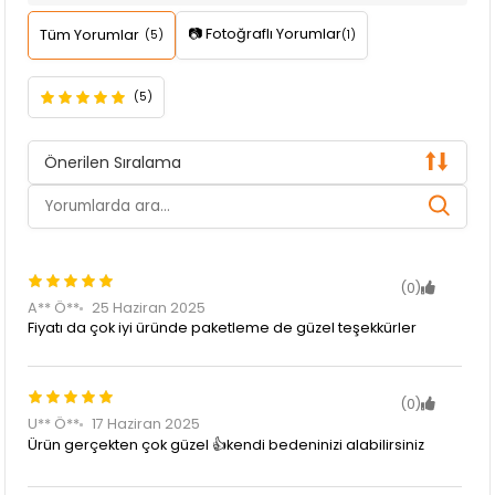
📷 Fotoğraflı Yorumlar
Tüm Yorumlar
(5)
(1)
(5)
Önerilen Sıralama
(0)
A** Ö**
25 Haziran 2025
Fiyatı da çok iyi üründe paketleme de güzel teşekkürler
(0)
U** Ö**
17 Haziran 2025
Ürün gerçekten çok güzel 👍kendi bedeninizi alabilirsiniz