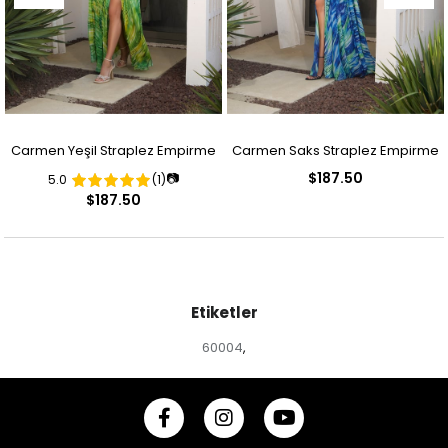
Carmen Yeşil Straplez Empirme
Carmen Saks Straplez Empirme
$187.50
📷
5.0
(1)
Desenli Abiye Elbise
Desenli Abiye Elbise
$187.50
Etiketler
60004
,