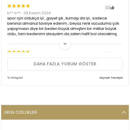
(0)
b** ö**
29 Kasım 2024
spor için oldukça iyi , gayet şık , kumaşı da iyi , sadece
beninizi almanızı tavsiye ederim ; beyaz renk vücuduma çok
yapışmasın diye bir beden büyük almıştım bir miktar büyük
oldu , tam bedenimi alsaydım da zaten hafif bol olacakmış
(0)
M** E**
27 Ekim 2024
DAHA FAZLA YORUM GÖSTER
harika bir ürün aşırı hafif ve rahat kesinlikle alın aldırın
paketleme çok özenli kargo hızlı
🚀 YGDigital
Kaynak: Trendyol
(0)
G** Ö**
08 Aralık 2023
Gayet güzel
ÜRÜN ÖZELLIKLERI