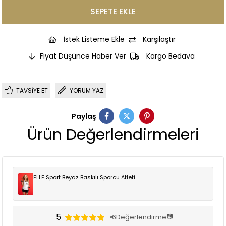
İstek Listeme Ekle
Karşılaştır
Fiyat Düşünce Haber Ver
Kargo Bedava
TAVSIYE ET
YORUM YAZ
Paylaş
Ürün Değerlendirmeleri
ELLE Sport Beyaz Baskılı Sporcu Atleti
5
📷
6
Değerlendirme