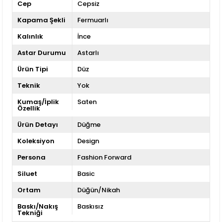
Cep
Cepsiz
Kapama Şekli
Fermuarlı
Kalınlık
İnce
Astar Durumu
Astarlı
Ürün Tipi
Düz
Teknik
Yok
Kumaş/İplik
Saten
Özellik
Ürün Detayı
Düğme
Koleksiyon
Design
Persona
Fashion Forward
Siluet
Basic
Ortam
Düğün/Nikah
Baskı/Nakış
Baskısız
Tekniği