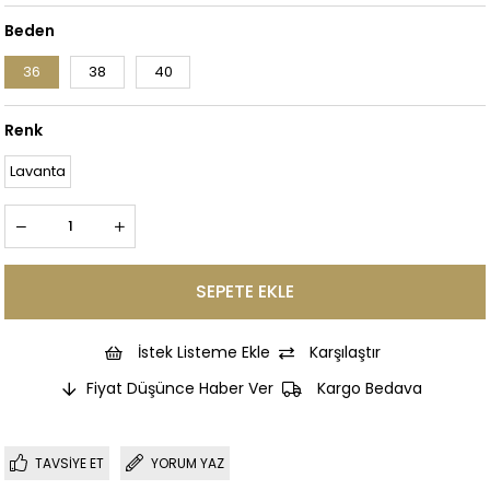
Beden
36
38
40
Renk
Lavanta
İstek Listeme Ekle
Karşılaştır
Fiyat Düşünce Haber Ver
Kargo Bedava
TAVSIYE ET
YORUM YAZ