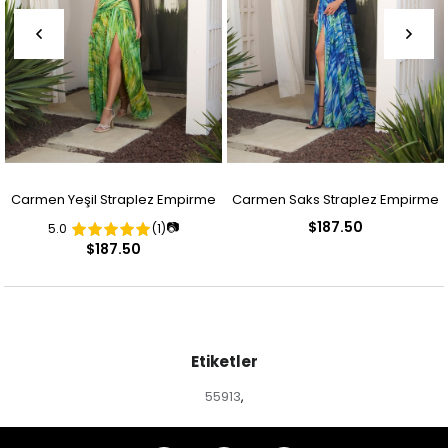
Carmen Yeşil Straplez Empirme
Carmen Saks Straplez Empirme
$187.50
📷
5.0
(1)
Desenli Abiye Elbise
Desenli Abiye Elbise
$187.50
Etiketler
55913
,