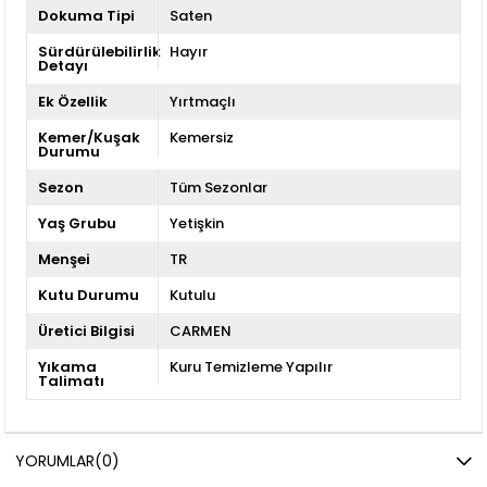
Dokuma Tipi
Saten
Sürdürülebilirlik
Hayır
Detayı
Ek Özellik
Yırtmaçlı
Kemer/Kuşak
Kemersiz
Durumu
Sezon
Tüm Sezonlar
Yaş Grubu
Yetişkin
Menşei
TR
Kutu Durumu
Kutulu
Üretici Bilgisi
CARMEN
Yıkama
Kuru Temizleme Yapılır
Talimatı
YORUMLAR
(0)