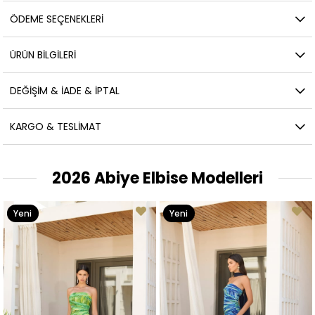
ÖDEME SEÇENEKLERI
ÜRÜN BILGILERI
DEĞIŞIM & İADE & İPTAL
KARGO & TESLIMAT
2026 Abiye Elbise Modelleri
Yeni
Yeni
Ürün
Ürün