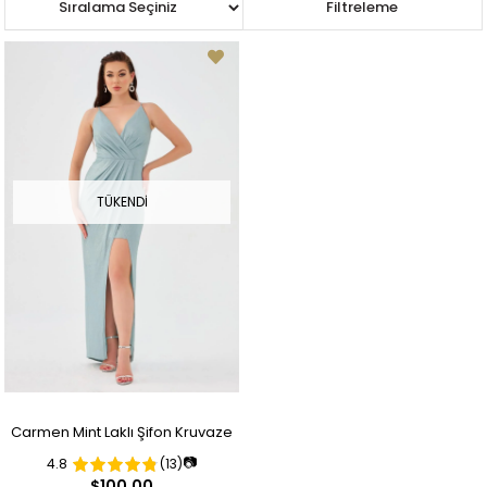
Sıralama
Filtreleme
TÜKENDI
Carmen Mint Laklı Şifon Kruvaze
📷
4.8
(13)
Yırtmaçlı Abiye Elbise
$100.00