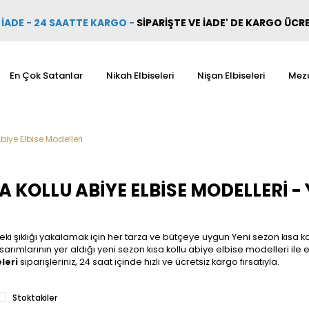
İADE - 24 SAATTE KARGO
-
SİPARİŞTE VE İADE' DE KARGO ÜCR
En Çok Satanlar
Nikah Elbiseleri
Nişan Elbiseleri
Mezu
biye Elbise Modelleri
A KOLLU ABIYE ELBISE MODELLERI -
ki şıklığı yakalamak için her tarza ve bütçeye uygun Yeni sezon kısa k
arımlarının yer aldığı yeni sezon kısa kollu abiye elbise modelleri ile en
leri
siparişleriniz, 24 saat içinde hızlı ve ücretsiz kargo fırsatıyla.
Stoktakiler