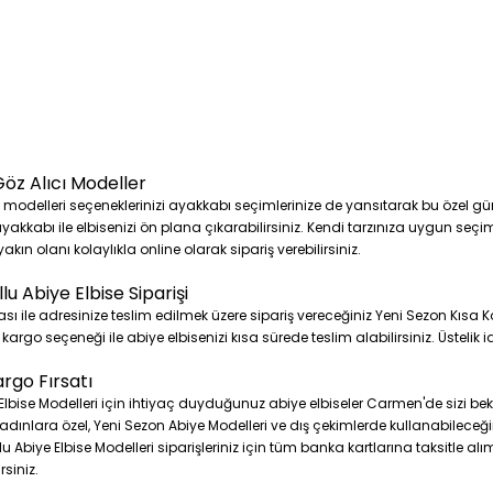
Göz Alıcı Modeller
e modelleri seçeneklerinizi ayakkabı seçimlerinize de yansıtarak bu özel gün
ayakkabı ile elbisenizi ön plana çıkarabilirsiniz. Kendi tarzınıza uygun seçim
kın olanı kolaylıkla online olarak sipariş verebilirsiniz.
lu Abiye Elbise Siparişi
ile adresinize teslim edilmek üzere sipariş vereceğiniz Yeni Sezon Kısa Ko
 kargo seçeneği ile abiye elbisenizi kısa sürede teslim alabilirsiniz. Üsteli
argo Fırsatı
Elbise Modelleri için ihtiyaç duyduğunuz abiye elbiseler Carmen'de sizi b
nlara özel, Yeni Sezon Abiye Modelleri ve dış çekimlerde kullanabileceğini
llu Abiye Elbise Modelleri siparişleriniz için tüm banka kartlarına taksitle a
siniz.