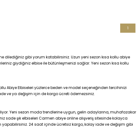
1
e dilediğiniz gibi yorum katabilirsiniz. Uzun yeni sezon kısa kollu abiye
leriniz giydiğiniz elbise ile bütünleşmenizi sağlar. Yeni sezon kısa kollu
llu Abiye Elbiseleri yüzlerce beden ve model seçeneğinden tercihinizi
k iade ve ya değişim için de kargo ücreti ödemezsiniz.
ekliyor. Yeni sezon moda trendlerine uygun, gelin adaylarına, muhafazakar
z sade şık elbiseleri Carmen abiye online alışveriş sitesinde kolayca
lım yapabilirsiniz. 24 saat içinde ücretsiz kargo, kolay iade ve değişim gibi