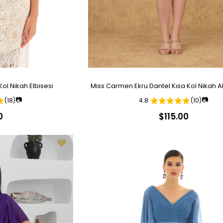
ol Nikah Elbisesi
Miss Carmen Ekru Dantel Kısa Kol Nikah A
📷
📷
(18)
4.8
(10)
0
$115.00