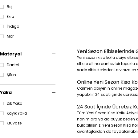
Elbise Modelleri
Bej
Yeni Sezon 44 Beden
Abiye Elbise Modelleri
Ekru
Yeni Sezon 46 Beden
Abiye Elbise Modelleri
İndigo
Yeni Sezon 48 Beden
Abiye Elbise Modelleri
Mor
Yeni Sezon 50 Beden
Abiye Elbise Modelleri
Yeni Sezon Elbiselerinde 
Yeni Sezon 52 Beden
Materyal
Abiye Elbise Modelleri
Yeni sezon kısa kollu abiye elbis
Yeni Sezon 54 Beden
elbise altına bantsız bir topuklu 
Dantel
Abiye Elbise Modelleri
sade elbiselerinden tarzınıza en ya
Yeni Sezon 56 Beden
Şifon
Abiye Elbise Modelleri
Online Yeni Sezon Kısa Kol
Yeni Sezon 58 Beden
Abiye Elbise Modelleri
Carmen abiyenin online mağazası 
Yaka
Yeni Sezon 60 Beden
yapabilir, 24 saat içinde ücretsiz
Abiye Elbise Modelleri
Dik Yaka
Yeni Sezon Mini Abiye
24 Saat İçinde Ücretsiz K
Elbise Modelleri
Tüm Yeni Sezon Kısa Kollu Abiye 
Kayık Yaka
Yeni Sezon Kısa Abiye
Elbise Modelleri
hanımlara ya da büyük beden kadı
Kruvaze
bulabilirsiniz. Yeni Sezon Kısa Ko
Yeni Sezon Midi Abiye
Elbise Modelleri
avantajlardan da faydalanabilir
Yeni Sezon Uzun Abiye