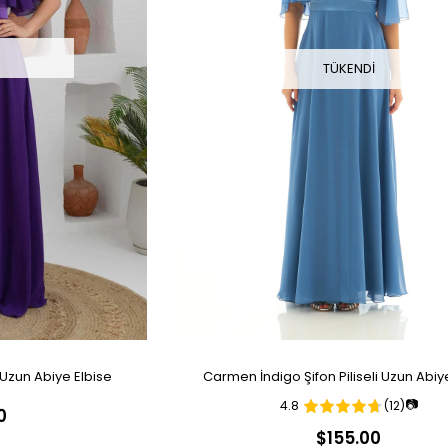
I
TÜKENDI
 Uzun Abiye Elbise
Carmen İndigo Şifon Piliseli Uzun Abiy
📷
4.8
(12)
0
$155.00