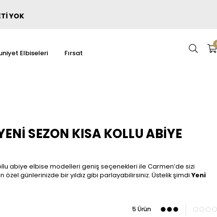
ETİ YOK
niyet Elbiseleri
Fırsat
 YENI SEZON KISA KOLLU ABIYE
ollu abiye elbise modelleri geniş seçenekleri ile Carmen’de sizi
 özel günlerinizde bir yıldız gibi parlayabilirsiniz. Üstelik şimdi
Yeni
5 Ürün