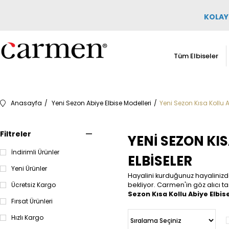
KOLAY 
Tüm Elbiseler
Anasayfa
Yeni Sezon Abiye Elbise Modelleri
Yeni Sezon Kısa Kollu A
Filtreler
YENI SEZON KIS
İndirimli Ürünler
ELBISELER
Yeni Ürünler
Hayalini kurduğunuz hayalinizde
Ücretsiz Kargo
bekliyor. Carmen'in göz alıcı tas
Sezon Kısa Kollu Abiye Elbise
Fırsat Ürünleri
Hızlı Kargo