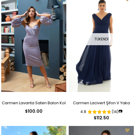
TÜKENDI
Carmen Lavanta Saten Balon Kol
Carmen Lacivert Şifon V Yaka
$100.00
📷
4.8
(14)
Kısa Abiye Elbise
Uzun Abiye Elbise
$112.50