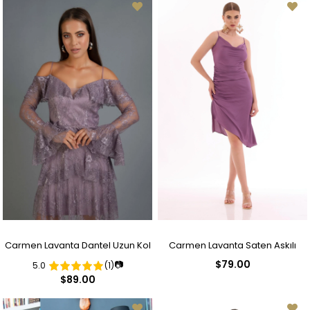
Carmen Lavanta Dantel Uzun Kol
Carmen Lavanta Saten Askılı
$79.00
📷
5.0
(1)
Kısa Abiye Elbise
Degaje Yaka Kısa Abiye Elbise
$89.00