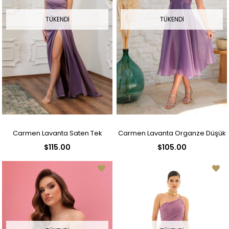
TÜKENDI
TÜKENDI
Carmen Lavanta Saten Tek
Carmen Lavanta Organze Düşük
$115.00
$105.00
Omuzlu Yırtmaçlı Uzun Abiye
Kol Kısa Abiye Elbise
Elbise