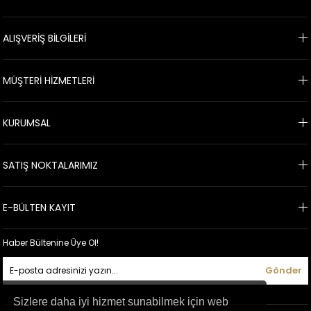
adaylarına, muhafazakar hanımlara ya da büyük beden kadınlara
özel, dış çekimlerde kullanabileceğiniz, mezuniyet davetlerine çok
ALIŞVERİŞ BİLGİLERİ
yakışacak elbiseleri Carmen abiye online alışveriş sitesinde kolayca
bulabilirsiniz. Afyon teslim siparişleriniz için tüm banka kartlarına taksitle
alım yapabilirsiniz. 24 saat içinde ücretsiz kargo, kolay iade ve değişim
MÜŞTERİ HİZMETLERİ
gibi avantajlardan da faydalanabilirsiniz.
KURUMSAL
SATIŞ NOKTALARIMIZ
E-BÜLTEN KAYIT
Haber Bültenine Üye Ol!
Gönder
Sizlere daha iyi hizmet sunabilmek için web