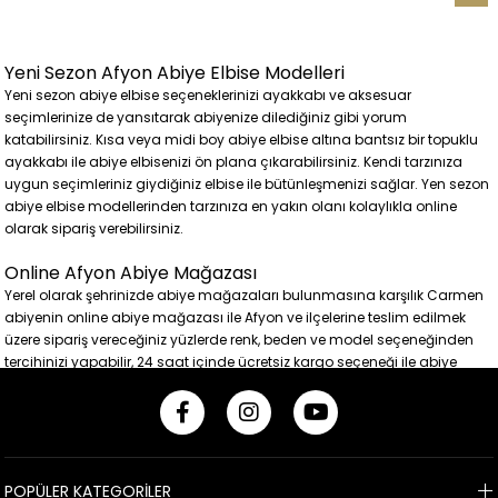
Yeni Sezon Afyon Abiye Elbise Modelleri
Yeni sezon abiye elbise seçeneklerinizi ayakkabı ve aksesuar
seçimlerinize de yansıtarak abiyenize dilediğiniz gibi yorum
katabilirsiniz. Kısa veya midi boy abiye elbise altına bantsız bir topuklu
ayakkabı ile abiye elbisenizi ön plana çıkarabilirsiniz. Kendi tarzınıza
uygun seçimleriniz giydiğiniz elbise ile bütünleşmenizi sağlar. Yen sezon
abiye elbise modellerinden tarzınıza en yakın olanı kolaylıkla online
olarak sipariş verebilirsiniz.
Online Afyon Abiye Mağazası
Yerel olarak şehrinizde abiye mağazaları bulunmasına karşılık Carmen
abiyenin online abiye mağazası ile Afyon ve ilçelerine teslim edilmek
üzere sipariş vereceğiniz yüzlerde renk, beden ve model seçeneğinden
tercihinizi yapabilir, 24 saat içinde ücretsiz kargo seçeneği ile abiye
elbilesinizi kısa sürede teslim alabilirsiniz. Üstelik iade ve ya değişim için
de kargo ücreti ödemezsiniz.
24 Saat İçinde Ücretsiz Kargo Fırsatı
Kısacası tüm özel günleriniz için ihtiyaç duyduğunuz abiyeler
POPÜLER KATEGORİLER
Carmen'de sizi bekliyor. Yeni sezon moda trendlerine uygun, gelin