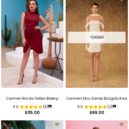
TÜKENDI
Carmen Bordo Saten Balıkçı
Carmen Ekru Sandy Büzgülü Kısa
📷
📷
5.0
(3)
5.0
(2)
Yaka Kısa Abiye Elbise
Nikah Abiye Elbise
$115.00
$99.00