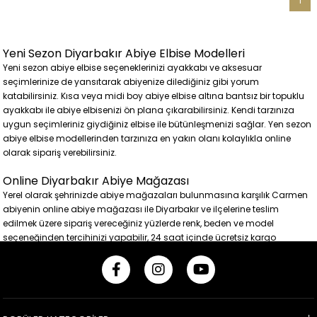
1
Yeni Sezon Diyarbakır Abiye Elbise Modelleri
Yeni sezon abiye elbise seçeneklerinizi ayakkabı ve aksesuar
seçimlerinize de yansıtarak abiyenize dilediğiniz gibi yorum
katabilirsiniz. Kısa veya midi boy abiye elbise altına bantsız bir topuklu
ayakkabı ile abiye elbisenizi ön plana çıkarabilirsiniz. Kendi tarzınıza
uygun seçimleriniz giydiğiniz elbise ile bütünleşmenizi sağlar. Yen sezon
abiye elbise modellerinden tarzınıza en yakın olanı kolaylıkla online
olarak sipariş verebilirsiniz.
Online Diyarbakır Abiye Mağazası
Yerel olarak şehrinizde abiye mağazaları bulunmasına karşılık Carmen
abiyenin online abiye mağazası ile Diyarbakır ve ilçelerine teslim
edilmek üzere sipariş vereceğiniz yüzlerde renk, beden ve model
seçeneğinden tercihinizi yapabilir, 24 saat içinde ücretsiz kargo
seçeneği ile abiye elbilesinizi kısa sürede teslim alabilirsiniz. Üstelik iade
ve ya değişim için de kargo ücreti ödemezsiniz.
24 Saat İçinde Ücretsiz Kargo Fırsatı
Kısacası tüm özel günleriniz için ihtiyaç duyduğunuz abiyeler