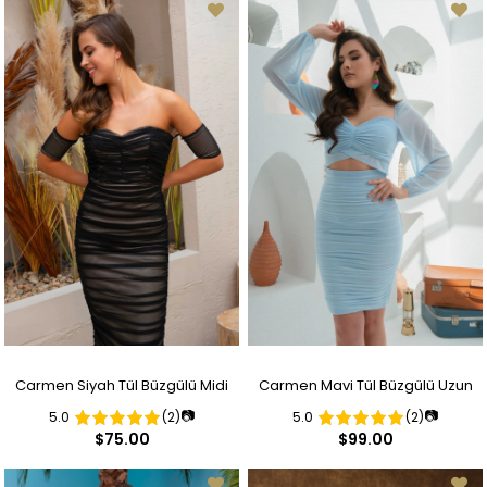
Carmen Siyah Tül Büzgülü Midi
Carmen Mavi Tül Büzgülü Uzun
📷
📷
5.0
(2)
5.0
(2)
Boy Abiye Elbise
Kollu Midi Boy Abiye Elbise
$75.00
$99.00