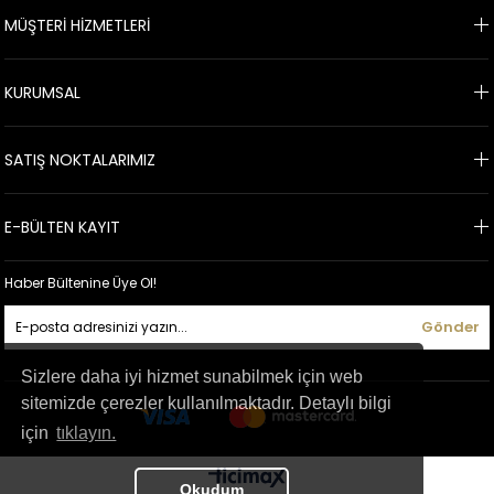
taksitle alım yapabilirsiniz. 24 saat içinde ücretsiz kargo, kolay iade ve
MÜŞTERİ HİZMETLERİ
değişim gibi avantajlardan da faydalanabilirsiniz.
KURUMSAL
SATIŞ NOKTALARIMIZ
E-BÜLTEN KAYIT
Haber Bültenine Üye Ol!
Gönder
Sizlere daha iyi hizmet sunabilmek için web
sitemizde çerezler kullanılmaktadır. Detaylı bilgi
için
tıklayın.
Okudum