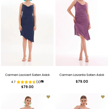
Carmen Lacivert Saten Askılı
Carmen Lavanta Saten Askılı
$79.00
📷
4.7
(3)
Degaje Yaka Kısa Abiye Elbise
Degaje Yaka Kısa Abiye Elbise
$79.00