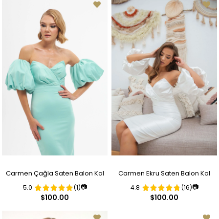
Carmen Çağla Saten Balon Kol
Carmen Ekru Saten Balon Kol
📷
📷
5.0
(1)
4.8
(16)
Kısa Abiye Elbise
Kısa Nikah Abiye Elbise
$100.00
$100.00