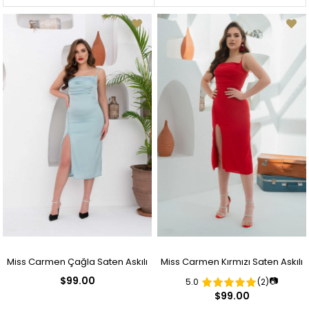
Miss Carmen Çağla Saten Askılı
Miss Carmen Kırmızı Saten Askılı
$99.00
📷
5.0
(2)
Düğmeli Kısa Abiye Elbise
Düğmeli Kısa Abiye Elbise
$99.00