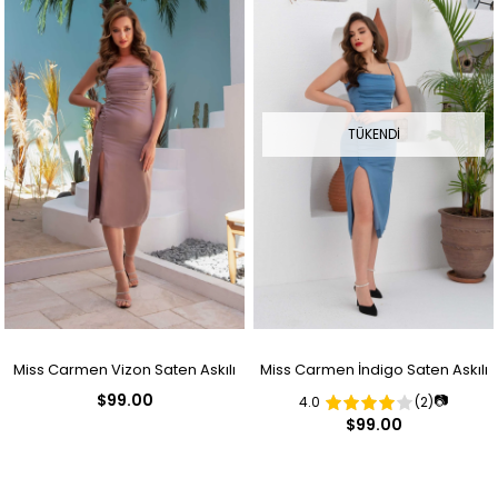
TÜKENDI
Miss Carmen Vizon Saten Askılı
Miss Carmen İndigo Saten Askılı
$99.00
📷
4.0
(2)
Düğmeli Kısa Abiye Elbise
Düğmeli Kısa Abiye Elbise
$99.00