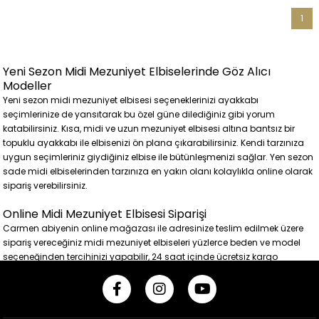
1
Yeni Sezon Midi Mezuniyet Elbiselerinde Göz Alıcı
Modeller
Yeni sezon midi mezuniyet elbisesi seçeneklerinizi ayakkabı
seçimlerinize de yansıtarak bu özel güne dilediğiniz gibi yorum
katabilirsiniz. Kısa, midi ve uzun mezuniyet elbisesi altına bantsız bir
topuklu ayakkabı ile elbisenizi ön plana çıkarabilirsiniz. Kendi tarzınıza
uygun seçimleriniz giydiğiniz elbise ile bütünleşmenizi sağlar. Yen sezon
sade midi elbiselerinden tarzınıza en yakın olanı kolaylıkla online olarak
sipariş verebilirsiniz.
Online Midi Mezuniyet Elbisesi Siparişi
Carmen abiyenin online mağazası ile adresinize teslim edilmek üzere
sipariş vereceğiniz midi mezuniyet elbiseleri yüzlerce beden ve model
seçeneğinden tercihinizi yapabilir, 24 saat içinde ücretsiz kargo
seçeneği ile abiye elbisenizi kısa sürede teslim alabilirsiniz. Üstelik iade
ve ya değişim için de kargo ücreti ödemezsiniz.
24 Saat İçinde Ücretsiz Kargo Fırsatı