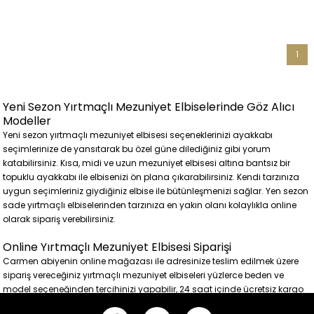
Elbise
Elbise
1
Yeni Sezon Yırtmaçlı Mezuniyet Elbiselerinde Göz Alıcı
Modeller
Yeni sezon yırtmaçlı mezuniyet elbisesi seçeneklerinizi ayakkabı
seçimlerinize de yansıtarak bu özel güne dilediğiniz gibi yorum
katabilirsiniz. Kısa, midi ve uzun mezuniyet elbisesi altına bantsız bir
topuklu ayakkabı ile elbisenizi ön plana çıkarabilirsiniz. Kendi tarzınıza
uygun seçimleriniz giydiğiniz elbise ile bütünleşmenizi sağlar. Yen sezon
sade yırtmaçlı elbiselerinden tarzınıza en yakın olanı kolaylıkla online
olarak sipariş verebilirsiniz.
Online Yırtmaçlı Mezuniyet Elbisesi Siparişi
Carmen abiyenin online mağazası ile adresinize teslim edilmek üzere
sipariş vereceğiniz yırtmaçlı mezuniyet elbiseleri yüzlerce beden ve
model seçeneğinden tercihinizi yapabilir, 24 saat içinde ücretsiz kargo
seçeneği ile abiye elbisenizi kısa sürede teslim alabilirsiniz. Üstelik iade