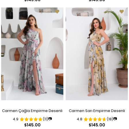
Elbise
Elbise
Carmen Çağla Empirme Desenli
Carmen Sarı Empirme Desenli
📷
📷
4.9
(11)
4.8
(18)
Tek Kol Yırtmaçlı Uzun Abiye
Tek Kol Yırtmaçlı Uzun Abiye
$145.00
$145.00