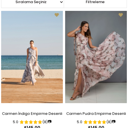
Sıralama
Filtreleme
Carmen İndigo Empirme Desenli
Carmen Pudra Empirme Desenli
📷
📷
5.0
(8)
5.0
(8)
Tek Kol Yırtmaçlı Uzun Abiye
Tek Kol Yırtmaçlı Uzun Abiye
$145.00
$145.00